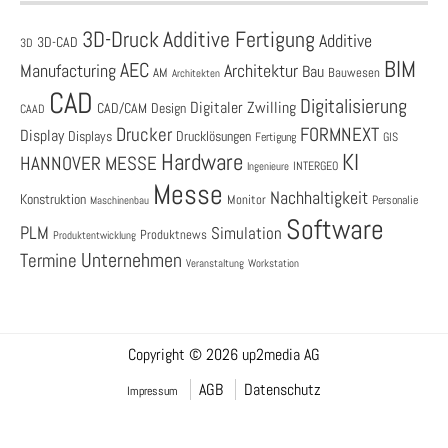
3D-Druck
Additive Fertigung
Additive
3D-CAD
3D
BIM
AEC
Architektur
Manufacturing
Bau
AM
Bauwesen
Architekten
CAD
Digitalisierung
Digitaler Zwilling
CAD/CAM
Design
CAAD
Drucker
FORMNEXT
Display
Displays
Drucklösungen
Fertigung
GIS
Hardware
KI
HANNOVER MESSE
Ingenieure
INTERGEO
Messe
Nachhaltigkeit
Konstruktion
Monitor
Personalie
Maschinenbau
Software
PLM
Simulation
Produktnews
Produktentwicklung
Unternehmen
Termine
Veranstaltung
Workstation
Copyright © 2026 up2media AG
AGB
Datenschutz
Impressum