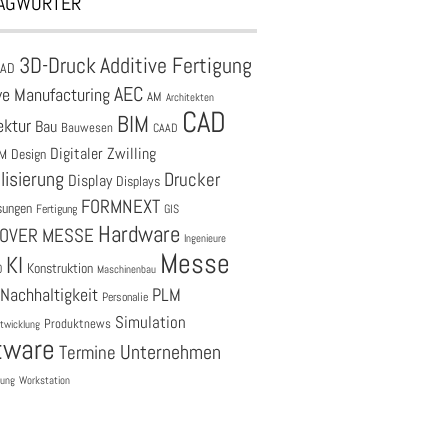
AGWÖRTER
3D-Druck
Additive Fertigung
CAD
AEC
ve Manufacturing
AM
Architekten
CAD
BIM
ektur
Bau
Bauwesen
CAAD
Digitaler Zwilling
M
Design
lisierung
Drucker
Display
Displays
FORMNEXT
sungen
Fertigung
GIS
Hardware
OVER MESSE
Ingenieure
Messe
KI
Konstruktion
O
Maschinenbau
Nachhaltigkeit
PLM
Personalie
Simulation
Produktnews
twicklung
tware
Unternehmen
Termine
tung
Workstation