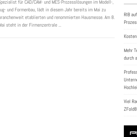
Spezialist für CAD/CAM- und MES-Prozesslösungen im Modell-,
g- und Formenbau, lädt in diesem Jahr bereits im Mai zu
RIB au
 branchenweit etablierten und renommierten Hausmesse. Am 8.
Prozes
Mai steht in der Firmenzentrale ...
Kosten
Mehr T
durch 
Profes
Untern
Hochle
Viel R
ZFold8