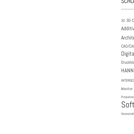
SCHL
3D-
3D
Additi
Archit
CAD/CA
Digita
Drucklö
HANN
INTERGE
Monitor
Produkten
Sof
Veranstal