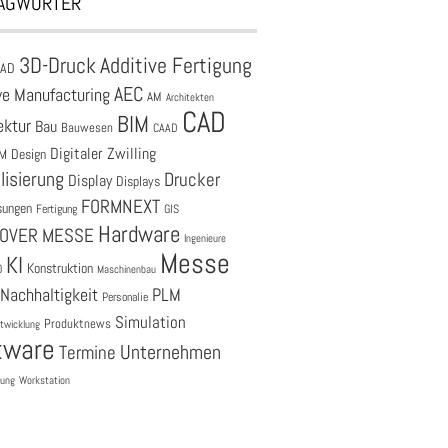
AGWÖRTER
3D-Druck
Additive Fertigung
CAD
AEC
ve Manufacturing
AM
Architekten
CAD
BIM
ektur
Bau
Bauwesen
CAAD
Digitaler Zwilling
M
Design
lisierung
Drucker
Display
Displays
FORMNEXT
sungen
Fertigung
GIS
Hardware
OVER MESSE
Ingenieure
Messe
KI
Konstruktion
O
Maschinenbau
Nachhaltigkeit
PLM
Personalie
Simulation
Produktnews
twicklung
tware
Unternehmen
Termine
tung
Workstation