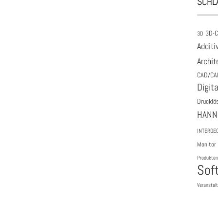
SCHL
3D-
3D
Additi
Archit
CAD/CA
Digita
Drucklö
HANN
INTERGE
Monitor
Produkten
Sof
Veranstal