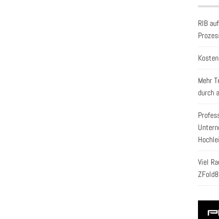
RIB au
Prozes
Kosten
Mehr T
durch 
Profes
Untern
Hochle
Viel R
ZFold8