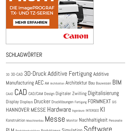
SCHLAGWÖRTER
3D-Druck
Additive Fertigung
Additive
3D-CAD
3D
BIM
AEC
Architektur
Manufacturing
Bau
AM
Bauwesen
Architekten
CAD
Digitalisierung
Digitaler Zwilling
CAD/CAM
Design
CAAD
Drucker
FORMNEXT
Display
Displays
Drucklösungen
Fertigung
GIS
Hardware
KI
HANNOVER MESSE
Ingenieure
INTERGEO
Messe
Nachhaltigkeit
Konstruktion
Monitor
Personalie
Maschinenbau
Software
PLM
Simulation
Produktnews
Produktentwicklung