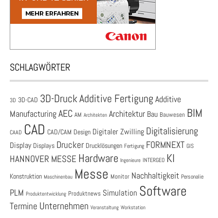
SCHLAGWÖRTER
3D-Druck
Additive Fertigung
Additive
3D-CAD
3D
BIM
AEC
Architektur
Manufacturing
Bau
AM
Bauwesen
Architekten
CAD
Digitalisierung
Digitaler Zwilling
CAD/CAM
Design
CAAD
Drucker
FORMNEXT
Display
Displays
Drucklösungen
Fertigung
GIS
Hardware
KI
HANNOVER MESSE
Ingenieure
INTERGEO
Messe
Nachhaltigkeit
Konstruktion
Monitor
Personalie
Maschinenbau
Software
PLM
Simulation
Produktnews
Produktentwicklung
Unternehmen
Termine
Veranstaltung
Workstation