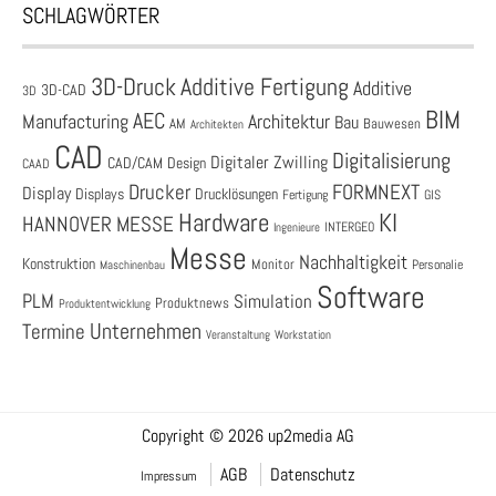
SCHLAGWÖRTER
3D-Druck
Additive Fertigung
Additive
3D-CAD
3D
BIM
AEC
Architektur
Manufacturing
Bau
AM
Bauwesen
Architekten
CAD
Digitalisierung
Digitaler Zwilling
CAD/CAM
Design
CAAD
Drucker
FORMNEXT
Display
Displays
Drucklösungen
Fertigung
GIS
Hardware
KI
HANNOVER MESSE
Ingenieure
INTERGEO
Messe
Nachhaltigkeit
Konstruktion
Monitor
Personalie
Maschinenbau
Software
PLM
Simulation
Produktnews
Produktentwicklung
Unternehmen
Termine
Veranstaltung
Workstation
Copyright © 2026 up2media AG
AGB
Datenschutz
Impressum