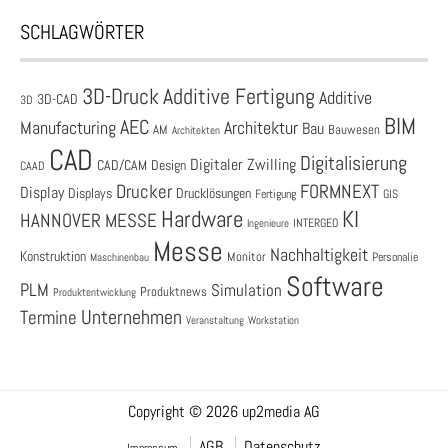
SCHLAGWÖRTER
3D-Druck
Additive Fertigung
Additive
3D-CAD
3D
BIM
AEC
Architektur
Manufacturing
Bau
AM
Bauwesen
Architekten
CAD
Digitalisierung
Digitaler Zwilling
CAD/CAM
Design
CAAD
Drucker
FORMNEXT
Display
Displays
Drucklösungen
Fertigung
GIS
Hardware
KI
HANNOVER MESSE
Ingenieure
INTERGEO
Messe
Nachhaltigkeit
Konstruktion
Monitor
Personalie
Maschinenbau
Software
PLM
Simulation
Produktnews
Produktentwicklung
Unternehmen
Termine
Veranstaltung
Workstation
Copyright © 2026 up2media AG
AGB
Datenschutz