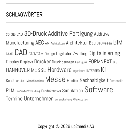
SCHLAGWÖRTER
3D-Druck
Additive Fertigung
Additive
3D-CAD
3D
BIM
AEC
Architektur
Manufacturing
Bau
AM
Bauwesen
Architekten
CAD
Digitalisierung
Digitaler Zwilling
CAD/CAM
Design
CAAD
Drucker
FORMNEXT
Display
Displays
Drucklösungen
Fertigung
GIS
Hardware
KI
HANNOVER MESSE
Ingenieure
INTERGEO
Messe
Nachhaltigkeit
Konstruktion
Monitor
Personalie
Maschinenbau
Software
PLM
Simulation
Produktnews
Produktentwicklung
Unternehmen
Termine
Veranstaltung
Workstation
Copyright © 2026 up2media AG