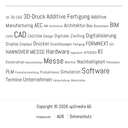
3D-Druck
Additive Fertigung
Additive
3D-CAD
3D
BIM
AEC
Architektur
Manufacturing
Bau
AM
Bauwesen
Architekten
CAD
Digitalisierung
Digitaler Zwilling
CAD/CAM
Design
CAAD
Drucker
FORMNEXT
Display
Displays
Drucklösungen
Fertigung
GIS
Hardware
KI
HANNOVER MESSE
Ingenieure
INTERGEO
Messe
Nachhaltigkeit
Konstruktion
Monitor
Personalie
Maschinenbau
Software
PLM
Simulation
Produktnews
Produktentwicklung
Unternehmen
Termine
Veranstaltung
Workstation
Copyright © 2026 up2media AG
AGB
Datenschutz
Impressum