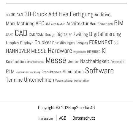
3D-Druck
Additive Fertigung
Additive
3D-CAD
3D
BIM
AEC
Architektur
Manufacturing
Bau
AM
Bauwesen
Architekten
CAD
Digitalisierung
Digitaler Zwilling
CAD/CAM
Design
CAAD
Drucker
FORMNEXT
Display
Displays
Drucklösungen
Fertigung
GIS
Hardware
KI
HANNOVER MESSE
Ingenieure
INTERGEO
Messe
Nachhaltigkeit
Konstruktion
Monitor
Personalie
Maschinenbau
Software
PLM
Simulation
Produktnews
Produktentwicklung
Unternehmen
Termine
Veranstaltung
Workstation
Copyright © 2026 up2media AG
AGB
Datenschutz
Impressum