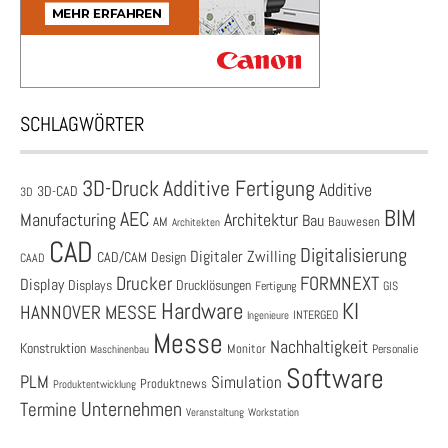
SCHLAGWÖRTER
3D-Druck
Additive Fertigung
Additive
3D-CAD
3D
BIM
AEC
Architektur
Manufacturing
Bau
AM
Bauwesen
Architekten
CAD
Digitalisierung
Digitaler Zwilling
CAD/CAM
Design
CAAD
Drucker
FORMNEXT
Display
Displays
Drucklösungen
Fertigung
GIS
Hardware
KI
HANNOVER MESSE
Ingenieure
INTERGEO
Messe
Nachhaltigkeit
Konstruktion
Monitor
Personalie
Maschinenbau
Software
PLM
Simulation
Produktnews
Produktentwicklung
Unternehmen
Termine
Veranstaltung
Workstation