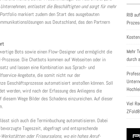
Unternehmen, entlastet die Beschäftigten und sorgt für mehr
-Portfolio markiert zudem den Start des ausgebauten
RIB au
Kommunikationslösungen aus Deutschland, das den Partnern
Prozes
Kosten
ert
Mehr T
wertige Bots sowie einen Flow-Designer und ermöglicht die
durch 
-AI-Prozesse. Die Chatbots kommen auf Webseiten oder in
atz und lassen eine Kombination aus Sprach- und
Profes
fservice-Angebote, die somit nicht nur der
Untern
anze Geschäftsprozesse automatisiert anstoßen können. Soll
Hochle
et werden, wird nach der Erfassung des Anliegens die
 diesem Wege Bilder des Schadens einzureichen. Auf dieser
Viel R
n.
ZFold8
 lässt sich auch die Terminbuchung automatisieren. Dabei
e bevorzugte Tageszeit, abgefragt und entsprechende
-Werkstätten oder Friseursalons, wo ein hohes Anruf-