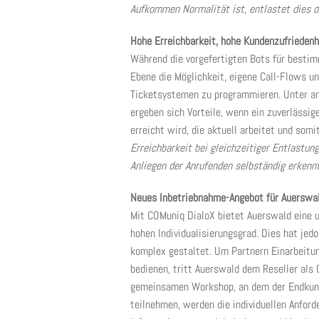
Aufkommen Normalität ist, entlastet dies d
Hohe Erreichbarkeit, hohe Kundenzufriedenh
Während die vorgefertigten Bots für bestim
Ebene die Möglichkeit, eigene Call-Flows u
Ticketsystemen zu programmieren. Unter an
ergeben sich Vorteile, wenn ein zuverlässig
erreicht wird, die aktuell arbeitet und somi
Erreichbarkeit bei gleichzeitiger Entlastu
Anliegen der Anrufenden selbständig erkenn
Neues Inbetriebnahme-Angebot für Auerswa
Mit COMuniq DialoX bietet Auerswald eine 
hohen Individualisierungsgrad. Dies hat jed
komplex gestaltet. Um Partnern Einarbeitu
bedienen, tritt Auerswald dem Reseller als 
gemeinsamen Workshop, an dem der Endkunde
teilnehmen, werden die individuellen Anfor