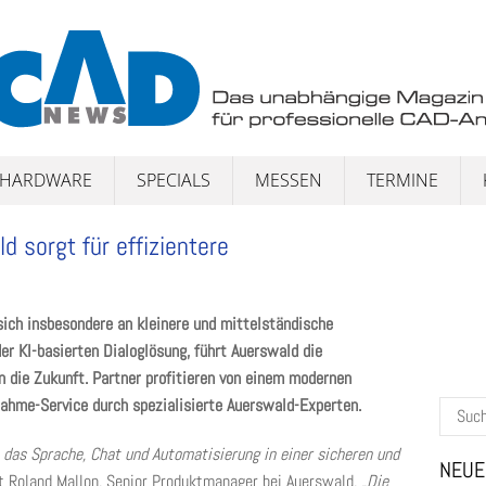
HARDWARE
SPECIALS
MESSEN
TERMINE
d sorgt für effizientere
sich insbesondere an kleinere und mittelständische
er KI-basierten Dialoglösung, führt Auerswald die
 die Zukunft. Partner profitieren von einem modernen
ahme-Service durch spezialisierte Auerswald-Experten.
Suchen
nach:
 das Sprache, Chat und Automatisierung in einer sicheren und
NEUE
 Roland Mallon, Senior Produktmanager bei Auerswald.
„Die