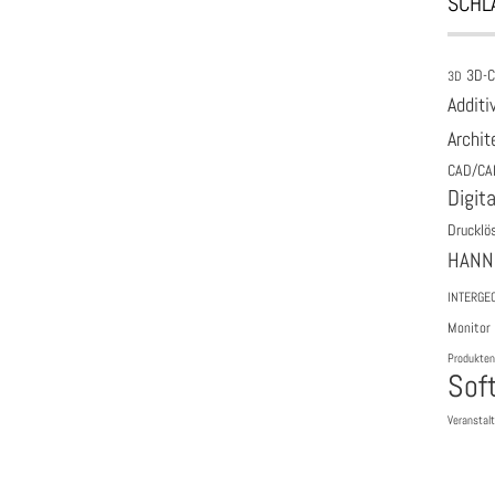
SCHL
3D-
3D
Additi
Archit
CAD/CA
Digita
Drucklö
HANN
INTERGE
Monitor
Produkten
Sof
Veranstal