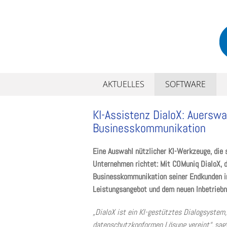
Skip
to
content
AKTUELLES
SOFTWARE
KI-Assistenz DialoX: Auerswal
Businesskommunikation
Eine Auswahl nützlicher KI-Werkzeuge, die 
Unternehmen richtet: Mit COMuniq DialoX, d
Businesskommunikation seiner Endkunden in
Leistungsangebot und dem neuen Inbetriebn
„DialoX ist ein KI-gestütztes Dialogsystem,
datenschutzkonformen Lösung vereint“,
sagt