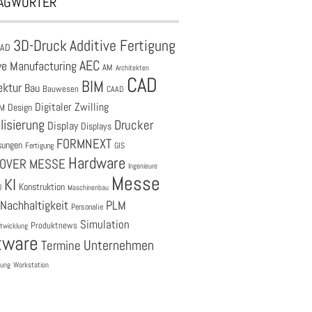
AGWÖRTER
3D-Druck
Additive Fertigung
CAD
AEC
ve Manufacturing
AM
Architekten
CAD
BIM
ektur
Bau
Bauwesen
CAAD
Digitaler Zwilling
M
Design
lisierung
Drucker
Display
Displays
FORMNEXT
sungen
Fertigung
GIS
Hardware
OVER MESSE
Ingenieure
Messe
KI
Konstruktion
O
Maschinenbau
Nachhaltigkeit
PLM
Personalie
Simulation
Produktnews
twicklung
tware
Unternehmen
Termine
tung
Workstation