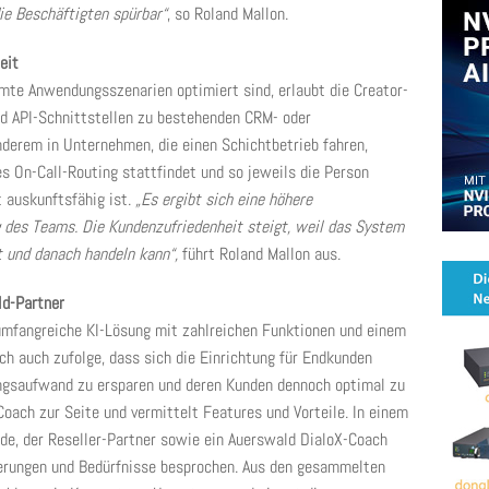
ie Beschäftigten spürbar“
, so Roland Mallon.
eit
mte Anwendungsszenarien optimiert sind, erlaubt die Creator-
nd API-Schnittstellen zu bestehenden CRM- oder
derem in Unternehmen, die einen Schichtbetrieb fahren,
es On-Call-Routing stattfindet und so jeweils die Person
t auskunftsfähig ist.
„Es ergibt sich eine höhere
ng des Teams. Die Kundenzufriedenheit steigt, weil das System
t und danach handeln kann“,
führt Roland Mallon aus.
ld-Partner
umfangreiche KI-Lösung mit zahlreichen Funktionen und einem
och auch zufolge, dass sich die Einrichtung für Endkunden
ngsaufwand zu ersparen und deren Kunden dennoch optimal zu
Coach zur Seite und vermittelt Features und Vorteile. In einem
, der Reseller-Partner sowie ein Auerswald DialoX-Coach
derungen und Bedürfnisse besprochen. Aus den gesammelten