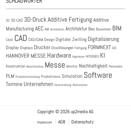
SCHLAGWÖRTER
3D-Druck
Additive Fertigung
Additive
3D-CAD
3D
BIM
AEC
Architektur
Manufacturing
Bau
AM
Bauwesen
Architekten
CAD
Digitalisierung
Digitaler Zwilling
CAD/CAM
Design
CAAD
Drucker
FORMNEXT
Display
Displays
Drucklösungen
Fertigung
GIS
Hardware
KI
HANNOVER MESSE
Ingenieure
INTERGEO
Messe
Nachhaltigkeit
Konstruktion
Monitor
Personalie
Maschinenbau
Software
PLM
Simulation
Produktnews
Produktentwicklung
Unternehmen
Termine
Veranstaltung
Workstation
Copyright © 2026 up2media AG
AGB
Datenschutz
Impressum