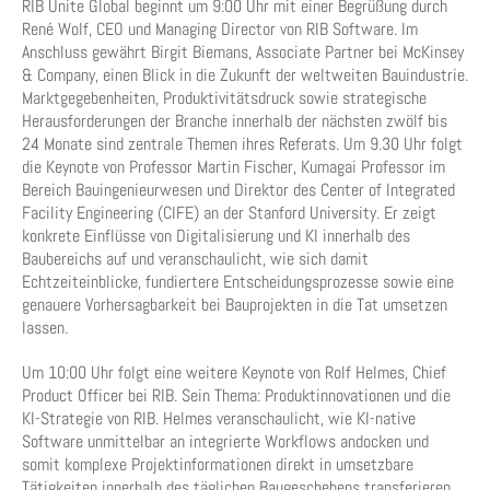
RIB Unite Global beginnt um 9:00 Uhr mit einer Begrüßung durch
René Wolf, CEO und Managing Director von RIB Software. Im
Anschluss gewährt Birgit Biemans, Associate Partner bei McKinsey
& Company, einen Blick in die Zukunft der weltweiten Bauindustrie.
Marktgegebenheiten, Produktivitätsdruck sowie strategische
Herausforderungen der Branche innerhalb der nächsten zwölf bis
24 Monate sind zentrale Themen ihres Referats. Um 9.30 Uhr folgt
die Keynote von Professor Martin Fischer, Kumagai Professor im
Bereich Bauingenieurwesen und Direktor des Center of Integrated
Facility Engineering (CIFE) an der Stanford University. Er zeigt
konkrete Einflüsse von Digitalisierung und KI innerhalb des
Baubereichs auf und veranschaulicht, wie sich damit
Echtzeiteinblicke, fundiertere Entscheidungsprozesse sowie eine
genauere Vorhersagbarkeit bei Bauprojekten in die Tat umsetzen
lassen.
Um 10:00 Uhr folgt eine weitere Keynote von Rolf Helmes, Chief
Product Officer bei RIB. Sein Thema: Produktinnovationen und die
KI-Strategie von RIB. Helmes veranschaulicht, wie KI-native
Software unmittelbar an integrierte Workflows andocken und
somit komplexe Projektinformationen direkt in umsetzbare
Tätigkeiten innerhalb des täglichen Baugeschehens transferieren