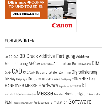
SCHLAGWÖRTER
3D-Druck
Additive Fertigung
Additive
3D-CAD
3D
BIM
AEC
Architektur
Manufacturing
Bau
AM
Bauwesen
Architekten
CAD
Digitalisierung
Digitaler Zwilling
CAD/CAM
Design
CAAD
Drucker
FORMNEXT
Display
Displays
Drucklösungen
Fertigung
GIS
Hardware
KI
HANNOVER MESSE
Ingenieure
INTERGEO
Messe
Nachhaltigkeit
Konstruktion
Monitor
Personalie
Maschinenbau
Software
PLM
Simulation
Produktnews
Produktentwicklung