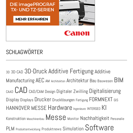
SCHLAGWÖRTER
3D-Druck
Additive Fertigung
Additive
3D-CAD
3D
BIM
AEC
Architektur
Manufacturing
Bau
AM
Bauwesen
Architekten
CAD
Digitalisierung
Digitaler Zwilling
CAD/CAM
Design
CAAD
Drucker
FORMNEXT
Display
Displays
Drucklösungen
Fertigung
GIS
Hardware
KI
HANNOVER MESSE
Ingenieure
INTERGEO
Messe
Nachhaltigkeit
Konstruktion
Monitor
Personalie
Maschinenbau
Software
PLM
Simulation
Produktnews
Produktentwicklung