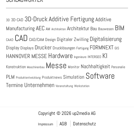
3D-Druck
Additive Fertigung
Additive
3D-CAD
3D
BIM
AEC
Architektur
Manufacturing
Bau
AM
Bauwesen
Architekten
CAD
Digitalisierung
Digitaler Zwilling
CAD/CAM
Design
CAAD
Drucker
FORMNEXT
Display
Displays
Drucklösungen
Fertigung
GIS
Hardware
KI
HANNOVER MESSE
Ingenieure
INTERGEO
Messe
Nachhaltigkeit
Konstruktion
Monitor
Personalie
Maschinenbau
Software
PLM
Simulation
Produktnews
Produktentwicklung
Unternehmen
Termine
Veranstaltung
Workstation
Copyright © 2026 up2media AG
AGB
Datenschutz
Impressum