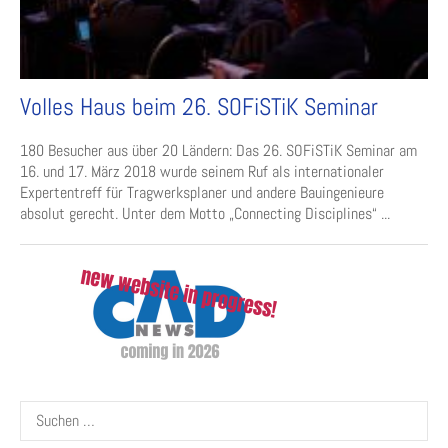
Volles Haus beim 26. SOFiSTiK Seminar
180 Besucher aus über 20 Ländern: Das 26. SOFiSTiK Seminar am
16. und 17. März 2018 wurde seinem Ruf als internationaler
Expertentreff für Tragwerksplaner und andere Bauingenieure
absolut gerecht. Unter dem Motto „Connecting Disciplines“ ...
Suchen
nach: