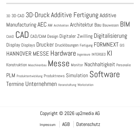
3D-Druck
Additive Fertigung
Additive
3D-CAD
3D
BIM
AEC
Architektur
Manufacturing
Bau
AM
Bauwesen
Architekten
CAD
Digitalisierung
Digitaler Zwilling
CAD/CAM
Design
CAAD
Drucker
FORMNEXT
Display
Displays
Drucklösungen
Fertigung
GIS
Hardware
KI
HANNOVER MESSE
Ingenieure
INTERGEO
Messe
Nachhaltigkeit
Konstruktion
Monitor
Personalie
Maschinenbau
Software
PLM
Simulation
Produktnews
Produktentwicklung
Unternehmen
Termine
Veranstaltung
Workstation
Copyright © 2026 up2media AG
AGB
Datenschutz
Impressum