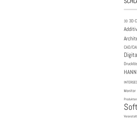
SCHL
3D-
3D
Additi
Archit
CAD/CA
Digita
Drucklö
HANN
INTERGE
Monitor
Produkten
Sof
Veranstal