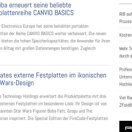
iba erneuert seine beliebte
plattenreihe CANVIO BASICS
RIB au
Prozes
 Electronics Europe hat seine beliebten portablen
tten der Reihe CANVIO BASICS weiter verbessert. Die neuen
Kosten
 bieten die hohen Speicherkapazitäten, die Anwender für ihren
en Alltag mit großen Datenmengen benötigen. Zugleich
Mehr T
durch 
Profes
ates externe Festplatten im ikonischen
Untern
 Wars-Design
Hochle
 Technology Holdings erweitert die Produktpalette mit drei
Viel R
externen Festplatten im besonderen Look: Ihr Design ist von
ZFold8
annten Star Wars-­Figuren Boba Fett, Grogu und The
rian inspiriert. Die Special Edition der FireCuda-Festplatten