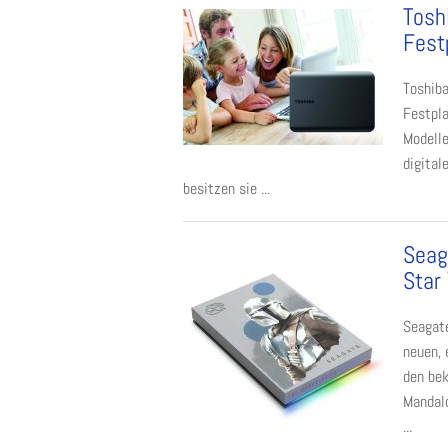
Tosh
Fest
Toshiba
Festpla
Modelle
digital
besitzen sie ...
Seag
Star
Seagate
neuen, 
den bek
Mandalo
...