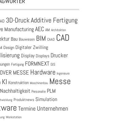
AGWÖRTER
3D-Druck
Additive Fertigung
CAD
AEC
ve Manufacturing
AM
Architekten
CAD
BIM
ektur
Bau
Bauwesen
CAAD
Digitaler Zwilling
M
Design
lisierung
Drucker
Display
Displays
FORMNEXT
sungen
Fertigung
GIS
Hardware
OVER MESSE
Ingenieure
Messe
KI
Konstruktion
O
Maschinenbau
Nachhaltigkeit
PLM
Personalie
Simulation
Produktnews
twicklung
tware
Unternehmen
Termine
tung
Workstation