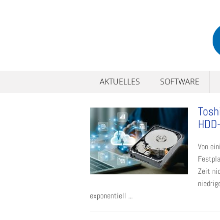
Skip
to
content
AKTUELLES
SOFTWARE
Tosh
HDD-
Von ein
Festpla
Zeit ni
niedrig
exponentiell ...