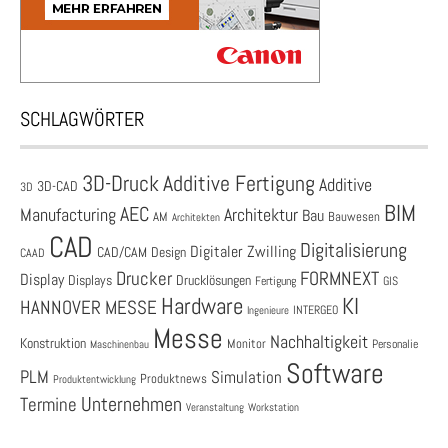
SCHLAGWÖRTER
3D-Druck
Additive Fertigung
Additive
3D-CAD
3D
BIM
AEC
Architektur
Manufacturing
Bau
AM
Bauwesen
Architekten
CAD
Digitalisierung
Digitaler Zwilling
CAD/CAM
Design
CAAD
Drucker
FORMNEXT
Display
Displays
Drucklösungen
Fertigung
GIS
Hardware
KI
HANNOVER MESSE
Ingenieure
INTERGEO
Messe
Nachhaltigkeit
Konstruktion
Monitor
Personalie
Maschinenbau
Software
PLM
Simulation
Produktnews
Produktentwicklung
Unternehmen
Termine
Veranstaltung
Workstation