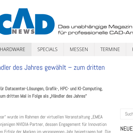
HARDWARE
SPECIALS
MESSEN
TERMINE
dler des Jahres gewählt – zum dritten
für Datacenter-Lösungen, Grafik-, HPC- und KI-Computing,
m dritten Mal in Folge als „Händler des Jahres“
Suchen
ear“ wurde im Rahmen der virtuellen Veranstaltung „EMEA
nach:
denjenigen NVIDIA-Partner, dessen Engagement für Innovation
NEUE
Erfolg der Marken im vergangenen Jahr beigetragen hat. Die