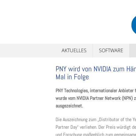
Skip
to
content
AKTUELLES
SOFTWARE
PNY wird von NVIDIA zum Hän
Mal in Folge
PNY Technologies, internationaler Anbieter 
wurde vom NVIDIA Partner Network (NPN) zu
ausgezeichnet.
Die Auszeichnung zum „Distributor of the Y
Partner Day“ verliehen. Der Preis würdigt 
und Forschung maßgeblich zum gemeinsamen 