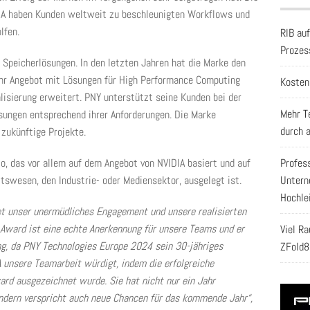
IA haben Kunden weltweit zu beschleunigten Workflows und
lfen.
RIB au
Prozes
 Speicherlösungen. In den letzten Jahren hat die Marke den
ihr Angebot mit Lösungen für High Performance Computing
Kosten
lisierung erweitert. PNY unterstützt seine Kunden bei der
Mehr T
sungen entsprechend ihrer Anforderungen. Die Marke
durch 
 zukünftige Projekte.
o, das vor allem auf dem Angebot von NVIDIA basiert und auf
Profes
swesen, den Industrie- oder Mediensektor, ausgelegt ist.
Untern
Hochle
t unser unermüdliches Engagement und unsere realisierten
r Award ist eine echte Anerkennung für unsere Teams und er
Viel R
ng, da PNY Technologies Europe 2024 sein 30-jähriges
ZFold8
A unsere Teamarbeit würdigt, indem die erfolgreiche
rd ausgezeichnet wurde. Sie hat nicht nur ein Jahr
ndern verspricht auch neue Chancen für das kommende Jahr“,