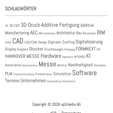
SCHLAGWÖRTER
3D-Druck
Additive Fertigung
Additive
3D-CAD
3D
BIM
AEC
Architektur
Manufacturing
Bau
AM
Bauwesen
Architekten
CAD
Digitalisierung
Digitaler Zwilling
CAD/CAM
Design
CAAD
Drucker
FORMNEXT
Display
Displays
Drucklösungen
Fertigung
GIS
Hardware
KI
HANNOVER MESSE
Ingenieure
INTERGEO
Messe
Nachhaltigkeit
Konstruktion
Monitor
Personalie
Maschinenbau
Software
PLM
Simulation
Produktnews
Produktentwicklung
Unternehmen
Termine
Veranstaltung
Workstation
Copyright © 2026 up2media AG