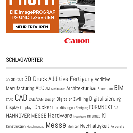
SCHLAGWÖRTER
3D-Druck
Additive Fertigung
Additive
3D-CAD
3D
BIM
AEC
Architektur
Manufacturing
Bau
AM
Bauwesen
Architekten
CAD
Digitalisierung
Digitaler Zwilling
CAD/CAM
Design
CAAD
Drucker
FORMNEXT
Display
Displays
Drucklösungen
Fertigung
GIS
Hardware
KI
HANNOVER MESSE
Ingenieure
INTERGEO
Messe
Nachhaltigkeit
Konstruktion
Monitor
Personalie
Maschinenbau