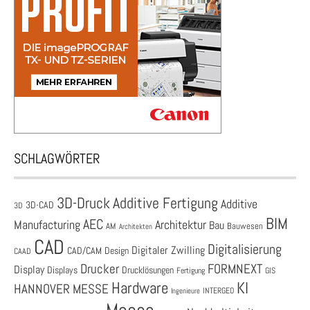
SCHLAGWÖRTER
3D-Druck
Additive Fertigung
Additive
3D-CAD
3D
BIM
AEC
Architektur
Manufacturing
Bau
AM
Bauwesen
Architekten
CAD
Digitalisierung
Digitaler Zwilling
CAD/CAM
Design
CAAD
Drucker
FORMNEXT
Display
Displays
Drucklösungen
Fertigung
GIS
Hardware
KI
HANNOVER MESSE
Ingenieure
INTERGEO