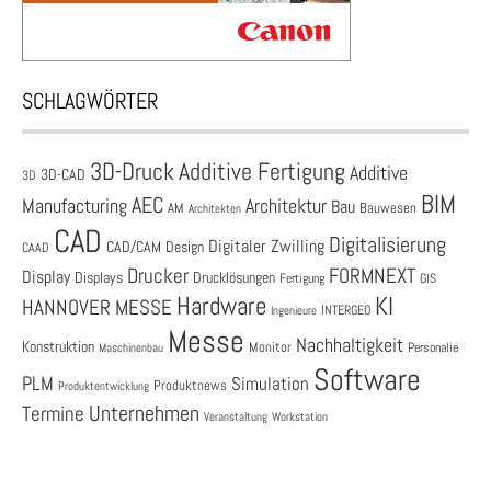
SCHLAGWÖRTER
3D-Druck
Additive Fertigung
Additive
3D-CAD
3D
BIM
AEC
Architektur
Manufacturing
Bau
AM
Bauwesen
Architekten
CAD
Digitalisierung
Digitaler Zwilling
CAD/CAM
Design
CAAD
Drucker
FORMNEXT
Display
Displays
Drucklösungen
Fertigung
GIS
Hardware
KI
HANNOVER MESSE
Ingenieure
INTERGEO
Messe
Nachhaltigkeit
Konstruktion
Monitor
Personalie
Maschinenbau
Software
PLM
Simulation
Produktnews
Produktentwicklung
Unternehmen
Termine
Veranstaltung
Workstation