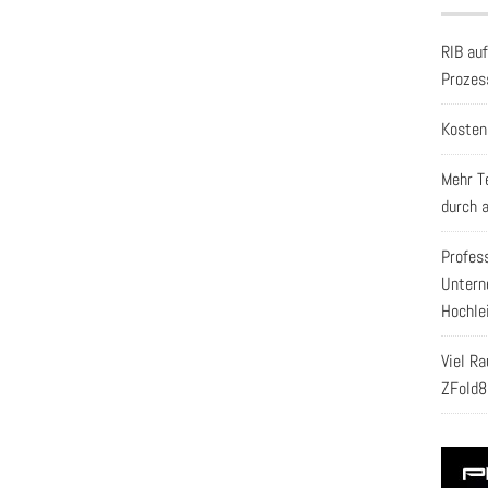
RIB au
Prozes
Kosten
Mehr T
durch 
Profes
Untern
Hochle
Viel R
ZFold8