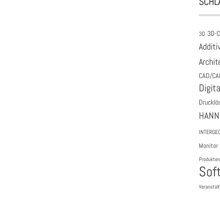
SCHL
3D-
3D
Additi
Archit
CAD/CA
Digita
Drucklö
HANN
INTERGE
Monitor
Produkten
Sof
Veranstal