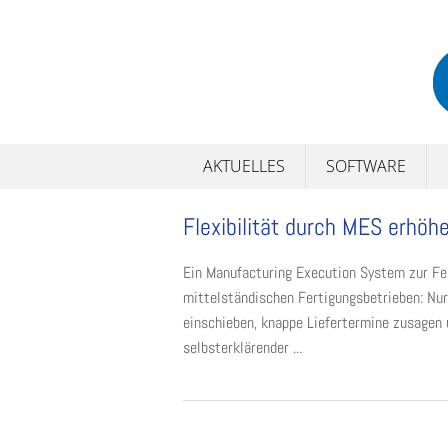
Skip
to
content
AKTUELLES
SOFTWARE
Flexibilität durch MES erhöh
Ein Manufacturing Execution System zur Fei
mittelständischen Fertigungsbetrieben: Nu
einschieben, knappe Liefertermine zusagen 
selbsterklärender ...