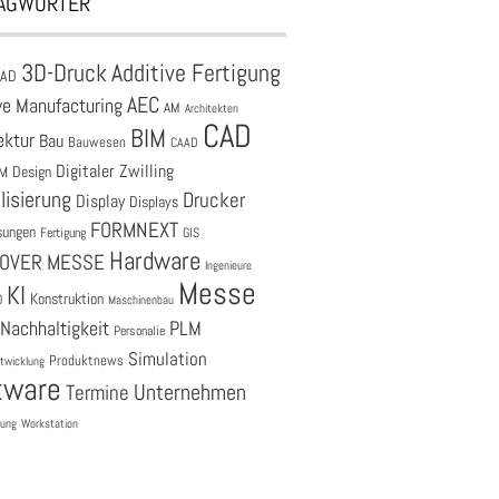
AGWÖRTER
3D-Druck
Additive Fertigung
CAD
AEC
ve Manufacturing
AM
Architekten
CAD
BIM
ektur
Bau
Bauwesen
CAAD
Digitaler Zwilling
M
Design
lisierung
Drucker
Display
Displays
FORMNEXT
sungen
Fertigung
GIS
Hardware
OVER MESSE
Ingenieure
Messe
KI
Konstruktion
O
Maschinenbau
Nachhaltigkeit
PLM
Personalie
Simulation
Produktnews
twicklung
tware
Unternehmen
Termine
tung
Workstation