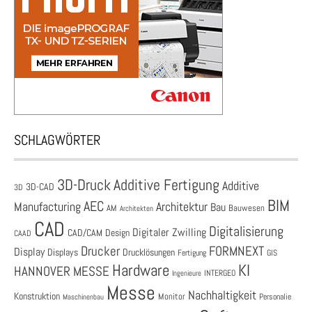
SCHLAGWÖRTER
3D-Druck
Additive Fertigung
Additive
3D-CAD
3D
BIM
AEC
Architektur
Manufacturing
Bau
AM
Bauwesen
Architekten
CAD
Digitalisierung
Digitaler Zwilling
CAD/CAM
Design
CAAD
Drucker
FORMNEXT
Display
Displays
Drucklösungen
Fertigung
GIS
Hardware
KI
HANNOVER MESSE
Ingenieure
INTERGEO
Messe
Nachhaltigkeit
Konstruktion
Monitor
Personalie
Maschinenbau