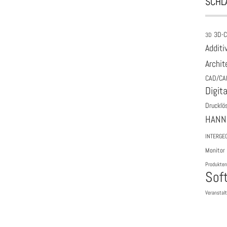
SCHL
3D-
3D
Additi
Archit
CAD/CA
Digita
Drucklö
HANN
INTERGE
Monitor
Produkten
Sof
Veranstal