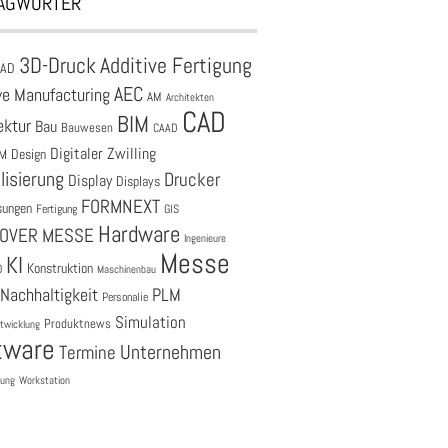
AGWÖRTER
3D-Druck
Additive Fertigung
CAD
AEC
ve Manufacturing
AM
Architekten
CAD
BIM
ektur
Bau
Bauwesen
CAAD
Digitaler Zwilling
M
Design
lisierung
Drucker
Display
Displays
FORMNEXT
sungen
Fertigung
GIS
Hardware
OVER MESSE
Ingenieure
Messe
KI
Konstruktion
O
Maschinenbau
Nachhaltigkeit
PLM
Personalie
Simulation
Produktnews
twicklung
tware
Unternehmen
Termine
tung
Workstation