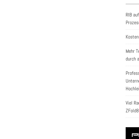
RIB au
Prozes
Kosten
Mehr T
durch 
Profes
Untern
Hochle
Viel R
ZFold8