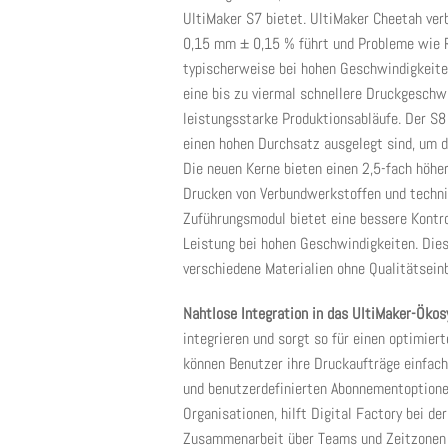
UltiMaker S7 bietet. UltiMaker Cheetah ver
0,15 mm ± 0,15 % führt und Probleme wie R
typischerweise bei hohen Geschwindigkeiten
eine bis zu viermal schnellere Druckgeschwi
leistungsstarke Produktionsabläufe. Der S8
einen hohen Durchsatz ausgelegt sind, um 
Die neuen Kerne bieten einen 2,5-fach höhe
Drucken von Verbundwerkstoffen und technis
Zuführungsmodul bietet eine bessere Kontro
Leistung bei hohen Geschwindigkeiten. Dies
verschiedene Materialien ohne Qualitätsein
Nahtlose Integration in das UltiMaker-Öko
integrieren und sorgt so für einen optimie
können Benutzer ihre Druckaufträge einfach 
und benutzerdefinierten Abonnementoptionen
Organisationen, hilft Digital Factory bei d
Zusammenarbeit über Teams und Zeitzonen h