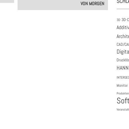
SCHL
VON MORGEN
3D-
3D
Additi
Archit
CAD/CA
Digita
Drucklö
HANN
INTERGE
Monitor
Produkten
Sof
Veranstal