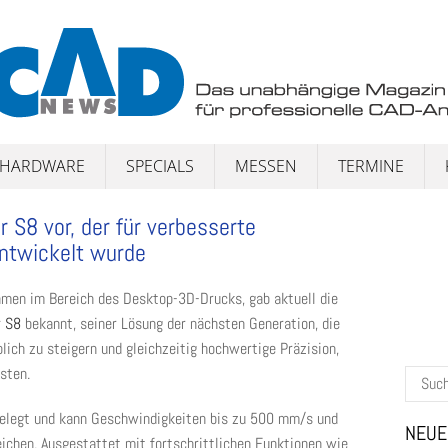
HARDWARE
SPECIALS
MESSEN
TERMINE
r S8 vor, der für verbesserte
entwickelt wurde
hmen im Bereich des Desktop-3D-Drucks, gab aktuell die
r S8
bekannt, seiner Lösung der nächsten Generation, die
blich zu steigern und gleichzeitig hochwertige Präzision,
sten.
Suchen
nach:
sgelegt und kann Geschwindigkeiten bis zu 500 mm/s und
NEUE
ichen. Ausgestattet mit fortschrittlichen Funktionen wie