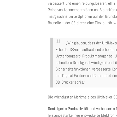
verbessert und einen reibungsloseren, effiz
Reihe von Abonnementplänen an. Sie helfen 
maßgeschneiderte Optionen auf der Grundlag
Bauteile − der S8 bietet eine Flexibilität 
„Wir glauben, dass der UltiMake
Erbe der S-Serie aufbaut und erheblich
Uyttenboogaard, Produktmanager bei Ul
schnellere Druckgeschwindigkeiten, hö
Sicherheitsfunktionen, verbesserte Kon
mit Digital Factory und Cura bietet de
3D-Druckerlebnis.“
Die wichtigsten Merkmale des UltiMaker S8
Gesteigerte Produktivität und verbesserte 
leistungsstarke, neu entwickelte Elektronik