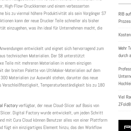
er, High-Flow-Druckkernen und einem verbesserten
e bis zu viermal höhere Produktivität als sein Vorgänger S7
RIB au
ktionen kann der neue Drucker Teile schneller als bisher
Prozes
ität einzugehen, was ihn ideal für Unternehmen macht, die
Kosten
Mehr T
 Anwendungen entwickelt und eignet sich hervorragend zum
durch 
 aus technischen Materialien. Der S8 unterstützt
e Teile mit mehreren Materialien in einem einzigen
Profes
it der breiten Palette von UltiMaker-Materialien auf dem
Untern
300 Materialien zur Auswahl stehen, darunter das neue
Hochle
as Verschleißfestigkeit, Temperaturbeständigkeit bis zu 180
Viel R
ZFold8
al Factory
verfügbar, der neue Cloud-Slicer auf Basis von
Slicer. Digital Factory wurde entwickelt, um jeden Schritt
und mit Cura Cloud können Benutzer alles von einer Plattform
ud fügt ein einzigartiges Element hinzu, das den Workflow