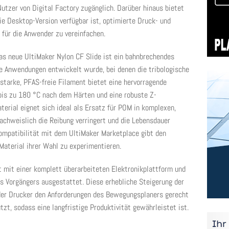
Nutzer von Digital Factory zugänglich. Darüber hinaus bietet
 die Desktop-Version verfügbar ist, optimierte Druck- und
 für die Anwender zu vereinfachen.
as neue UltiMaker Nylon CF Slide ist ein bahnbrechendes
le Anwendungen entwickelt wurde, bei denen die tribologische
starke, PFAS-freie Filament bietet eine hervorragende
 bis zu 180 °C nach dem Härten und eine robuste Z-
erial eignet sich ideal als Ersatz für POM in komplexen,
achweislich die Reibung verringert und die Lebensdauer
ompatibilität mit dem UltiMaker Marketplace gibt den
aterial ihrer Wahl zu experimentieren.
t mit einer komplett überarbeiteten Elektronikplattform und
es Vorgängers ausgestattet. Diese erhebliche Steigerung der
 der Drucker den Anforderungen des Bewegungsplaners gerecht
tzt, sodass eine langfristige Produktivität gewährleistet ist.