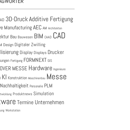
AGWÖRTER
3D-Druck
Additive Fertigung
CAD
AEC
ve Manufacturing
AM
Architekten
CAD
BIM
ektur
Bau
Bauwesen
CAAD
Digitaler Zwilling
M
Design
lisierung
Drucker
Display
Displays
FORMNEXT
sungen
Fertigung
GIS
Hardware
OVER MESSE
Ingenieure
Messe
KI
Konstruktion
O
Maschinenbau
Nachhaltigkeit
PLM
Personalie
Simulation
Produktnews
twicklung
tware
Unternehmen
Termine
tung
Workstation