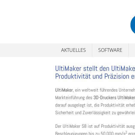
Skip
to
content
AKTUELLES
SOFTWARE
UltiMaker stellt den UltiMake
Produktivität und Präzision 
UltiMaker
, ein weltweit führendes Unterne
Markteinführung des
3D-Druckers UltiMake
darauf ausgelegt ist, die Produktivität erhe
Sicherheit und Zuverlässigkeit zu gewährlei
Der UltiMaker S8 ist auf Produktivität au
2
Beschleunigungen bis zu 50.000 mm/s
erre