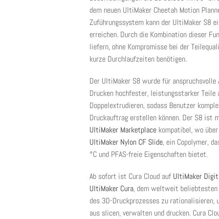
dem neuen UltiMaker Cheetah Motion Plann
Zuführungssystem kann der UltiMaker S8 ein
erreichen. Durch die Kombination dieser Fun
liefern, ohne Kompromisse bei der Teilequal
kurze Durchlaufzeiten benötigen.
Der UltiMaker S8 wurde für anspruchsvolle
Drucken hochfester, leistungsstarker Teile
Doppelextrudieren, sodass Benutzer komplex
Druckauftrag erstellen können. Der S8 ist m
UltiMaker Marketplace
kompatibel, wo über 
UltiMaker Nylon CF Slide
, ein Copolymer, d
°C und PFAS-freie Eigenschaften bietet.
Ab sofort ist Cura Cloud auf
UltiMaker Digit
UltiMaker Cura
, dem weltweit beliebtesten 
des 3D-Druckprozesses zu rationalisieren, 
aus slicen, verwalten und drucken. Cura Clo