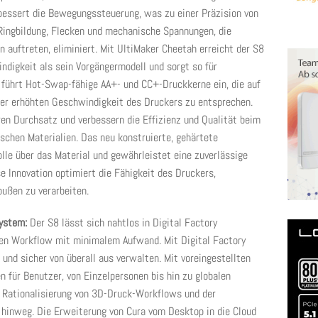
bessert die Bewegungssteuerung, was zu einer Präzision von
ingbildung, Flecken und mechanische Spannungen, die
 auftreten, eliminiert. Mit UltiMaker Cheetah erreicht der S8
ndigkeit als sein Vorgängermodell und sorgt so für
 führt Hot-Swap-fähige AA+- und CC+-Druckkerne ein, die auf
der erhöhten Geschwindigkeit des Druckers zu entsprechen.
ren Durchsatz und verbessern die Effizienz und Qualität beim
chen Materialien. Das neu konstruierte, gehärtete
lle über das Material und gewährleistet eine zuverlässige
e Innovation optimiert die Fähigkeit des Druckers,
bußen zu verarbeiten.
system:
Der S8 lässt sich nahtlos in Digital Factory
rten Workflow mit minimalem Aufwand. Mit Digital Factory
und sicher von überall aus verwalten. Mit voreingestellten
 für Benutzer, von Einzelpersonen bis hin zu globalen
er Rationalisierung von 3D-Druck-Workflows und der
inweg. Die Erweiterung von Cura vom Desktop in die Cloud