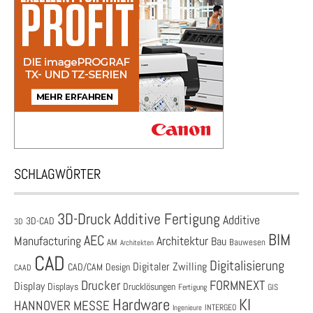
SCHLAGWÖRTER
3D-Druck
Additive Fertigung
Additive
3D-CAD
3D
BIM
AEC
Architektur
Manufacturing
Bau
AM
Bauwesen
Architekten
CAD
Digitalisierung
Digitaler Zwilling
CAD/CAM
Design
CAAD
Drucker
FORMNEXT
Display
Displays
Drucklösungen
Fertigung
GIS
Hardware
KI
HANNOVER MESSE
Ingenieure
INTERGEO