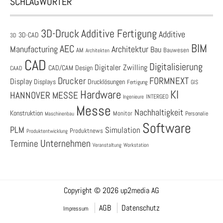
SCHLAGWÖRTER
3D-Druck
Additive Fertigung
Additive
3D-CAD
3D
BIM
AEC
Architektur
Manufacturing
Bau
AM
Bauwesen
Architekten
CAD
Digitalisierung
Digitaler Zwilling
CAD/CAM
Design
CAAD
Drucker
FORMNEXT
Display
Displays
Drucklösungen
Fertigung
GIS
Hardware
KI
HANNOVER MESSE
Ingenieure
INTERGEO
Messe
Nachhaltigkeit
Konstruktion
Monitor
Personalie
Maschinenbau
Software
PLM
Simulation
Produktnews
Produktentwicklung
Unternehmen
Termine
Veranstaltung
Workstation
Copyright © 2026 up2media AG
AGB
Datenschutz
Impressum