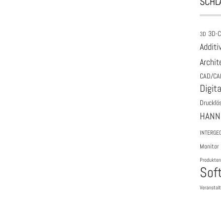
SCHL
3D-
3D
Additi
Archit
CAD/CA
Digita
Drucklö
HANN
INTERGE
Monitor
Produkten
Sof
Veranstal