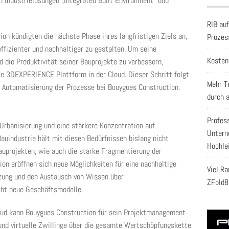
 Industrielösungen „Integrated Built Environment“ und
RIB au
n kündigten die nächste Phase ihres langfristigen Ziels an,
Prozes
effizienter und nachhaltiger zu gestalten. Um seine
Kosten
 die Produktivität seiner Bauprojekte zu verbessern,
ie 3DEXPERIENCE Plattform in der Cloud. Dieser Schritt folgt
Mehr T
d Automatisierung der Prozesse bei Bouygues Construction.
durch 
Profes
rbanisierung und eine stärkere Konzentration auf
Untern
Bauindustrie hält mit diesen Bedürfnissen bislang nicht
Hochle
Bauprojekten, wie auch die starke Fragmentierung der
ion eröffnen sich neue Möglichkeiten für eine nachhaltige
Viel R
tzung und den Austausch von Wissen über
ZFold8
ht neue Geschäftsmodelle.
oud kann Bouygues Construction für sein Projektmanagement
und virtuelle Zwillinge über die gesamte Wertschöpfungskette