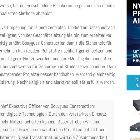
sweise, bei der verschiedene Fachbereiche getrennt an einem
basierten Methode abgelöst.
rative Umgebung mit einem zentralen, fundierten Datenbestand
teiligten: von der Geschäftsleitung bis hin zum Arbeiter vor
eitig erhöht Bouygues Construction damit die Sicherheit für
ternehmen kann zudem Rohstoffe nachhaltiger einsetzen und
 Bau steigern. Hierzu werden modulare Montagekomponenten
sind, beispielsweise für Senioren-und Studentenwohnheime. Dank
 anstehender Projekte besser handhaben, während gleichzeitig
sierung, Nachhaltigkeit und Marktvariabilität erfüllt werden.
hief Executive Officer von Bouygues Construction:
en digitale Technologien. Durch den verstärkten Einsatz
mehr Nutzen schaffen können. Dabei streben wir eine
ie unsere Prozesse in sämtlichen Projekten betrifft und
rbereitet. Diese Transformation wird die Zusammenarbeit