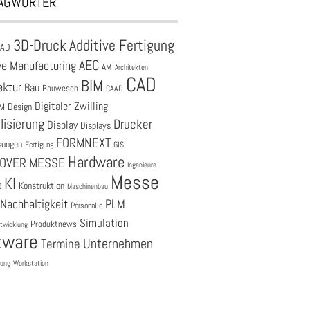
AGWÖRTER
3D-Druck
Additive Fertigung
CAD
AEC
ve Manufacturing
AM
Architekten
CAD
BIM
ektur
Bau
Bauwesen
CAAD
Digitaler Zwilling
M
Design
lisierung
Drucker
Display
Displays
FORMNEXT
sungen
Fertigung
GIS
Hardware
OVER MESSE
Ingenieure
Messe
KI
Konstruktion
O
Maschinenbau
Nachhaltigkeit
PLM
Personalie
Simulation
Produktnews
twicklung
tware
Unternehmen
Termine
tung
Workstation