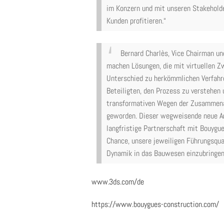
im Konzern und mit unseren Stakehold
Kunden profitieren.“
Bernard Charlès, Vice Chairman u
machen Lösungen, die mit virtuellen Z
Unterschied zu herkömmlichen Verfahre
Beteiligten, den Prozess zu verstehen
transformativen Wegen der Zusammenarb
geworden. Dieser wegweisende neue A
langfristige Partnerschaft mit Bouygue
Chance, unsere jeweiligen Führungsqua
Dynamik in das Bauwesen einzubringen,
www.3ds.com/de
https://www.bouygues-constr
u
ction.com/