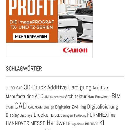
SCHLAGWÖRTER
3D-Druck
Additive Fertigung
Additive
3D-CAD
3D
BIM
AEC
Architektur
Manufacturing
Bau
AM
Bauwesen
Architekten
CAD
Digitalisierung
Digitaler Zwilling
CAD/CAM
Design
CAAD
Drucker
FORMNEXT
Display
Displays
Drucklösungen
Fertigung
GIS
Hardware
KI
HANNOVER MESSE
Ingenieure
INTERGEO