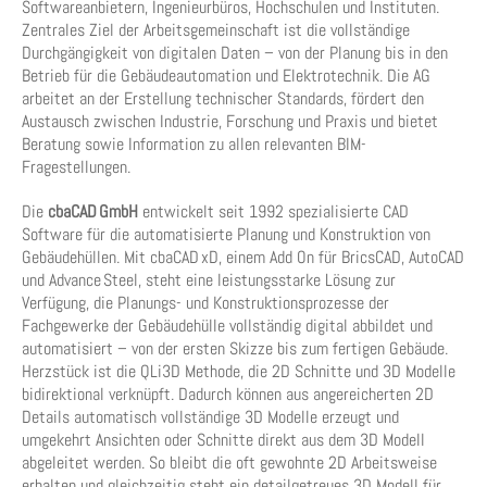
Softwareanbietern, Ingenieurbüros, Hochschulen und Instituten.
Zentrales Ziel der Arbeitsgemeinschaft ist die vollständige
Durchgängigkeit von digitalen Daten – von der Planung bis in den
Betrieb für die Gebäudeautomation und Elektrotechnik. Die AG
arbeitet an der Erstellung technischer Standards, fördert den
Austausch zwischen Industrie, Forschung und Praxis und bietet
Beratung sowie Information zu allen relevanten BIM-
Fragestellungen.
Die
cbaCAD GmbH
entwickelt seit 1992 spezialisierte CAD
Software für die automatisierte Planung und Konstruktion von
Gebäudehüllen. Mit cbaCAD xD, einem Add On für BricsCAD, AutoCAD
und Advance Steel, steht eine leistungsstarke Lösung zur
Verfügung, die Planungs- und Konstruktionsprozesse der
Fachgewerke der Gebäudehülle vollständig digital abbildet und
automatisiert – von der ersten Skizze bis zum fertigen Gebäude.
Herzstück ist die QLi3D Methode, die 2D Schnitte und 3D Modelle
bidirektional verknüpft. Dadurch können aus angereicherten 2D
Details automatisch vollständige 3D Modelle erzeugt und
umgekehrt Ansichten oder Schnitte direkt aus dem 3D Modell
abgeleitet werden. So bleibt die oft gewohnte 2D Arbeitsweise
erhalten und gleichzeitig steht ein detailgetreues 3D Modell für