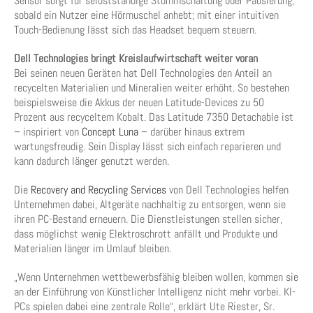
Sensor sorgt für selbstständige Stummschaltung oder Pausierung,
sobald ein Nutzer eine Hörmuschel anhebt; mit einer intuitiven
Touch-Bedienung lässt sich das Headset bequem steuern.
Dell Technologies bringt Kreislaufwirtschaft weiter voran
Bei seinen neuen Geräten hat Dell Technologies den Anteil an
recycelten Materialien und Mineralien weiter erhöht. So bestehen
beispielsweise die Akkus der neuen Latitude-Devices zu 50
Prozent aus recyceltem Kobalt. Das Latitude 7350 Detachable ist
– inspiriert von
Concept Luna
– darüber hinaus extrem
wartungsfreudig. Sein Display lässt sich einfach reparieren und
kann dadurch länger genutzt werden.
Die
Recovery and Recycling Services
von Dell Technologies helfen
Unternehmen dabei, Altgeräte nachhaltig zu entsorgen, wenn sie
ihren PC-Bestand erneuern. Die Dienstleistungen stellen sicher,
dass möglichst wenig Elektroschrott anfällt und Produkte und
Materialien länger im Umlauf bleiben.
„Wenn Unternehmen wettbewerbsfähig bleiben wollen, kommen sie
an der Einführung von Künstlicher Intelligenz nicht mehr vorbei. KI-
PCs spielen dabei eine zentrale Rolle“, erklärt Ute Riester, Sr.