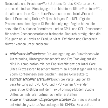
Notebooks und Precision-Workstations für das KI-Zeitalter. Es
erstreckt sind von Einstiegsgeräten bis hin zu Ultra-Premium-PCs,
die allesamt Intel-Core-Ultra-Prozessoren mit Intel vPro und
Neural Processing Unit (NPU) mitbringen. Die NPU fügt den
Prozessoren eine eigene KI-Beschleunigungs-Engine hinzu, die
spezielle KI-Aufgaben übernimmt und so CPU- und GPU-Ressourcen
für andere Rechenoperationen freimacht. Dadurch ermöglichen die
PCs ganz neue Levels an Produktivität, Effizienz und Sicherheit.
Nutzer können unter anderem:
effizienter kollaborieren:
Die Auslagerung von Funktionen wie
Autoframing, Hintergrundunschärfe und Eye Tracking auf die
NPU in Kombination mit der Energieeffizienz der Intel-Core-
Ultra-Prozessoren beschert Nutzern an Arbeitstagen mit vielen
Zoom-Konferenzen eine deutlich längere Akkulaufzeit;
Content schneller erstellen:
Durch die Verteilung der KI-
Verarbeitung auf CPU, GPU und NPU können Anwender
generative KI-Bilder mit dem Text-to-Image-Modell Stable
Diffusion mehr als fünfmal schneller erstellen;
sicherer in hybriden Umgebungen arbeiten:
Zahlreiche Anbieter
entwickeln gezielte Anwendungen für KI-PCs. So arbeitet