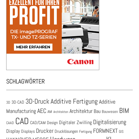
SCHLAGWÖRTER
3D-Druck
Additive Fertigung
Additive
3D-CAD
3D
BIM
AEC
Architektur
Manufacturing
Bau
AM
Bauwesen
Architekten
CAD
Digitalisierung
Digitaler Zwilling
CAD/CAM
Design
CAAD
Drucker
FORMNEXT
Display
Displays
Drucklösungen
Fertigung
GIS