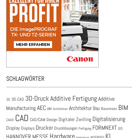
SCHLAGWÖRTER
3D-Druck
Additive Fertigung
Additive
3D-CAD
3D
BIM
AEC
Architektur
Manufacturing
Bau
AM
Bauwesen
Architekten
CAD
Digitalisierung
Digitaler Zwilling
CAD/CAM
Design
CAAD
Drucker
FORMNEXT
Display
Displays
Drucklösungen
Fertigung
GIS
Hardware
KI
HANNOVER MESSE
Ingenieure
INTERGEO