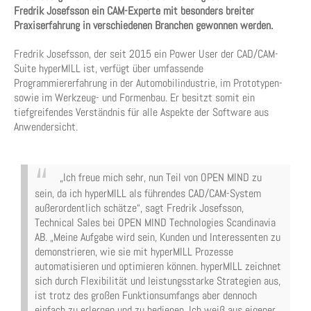
Fredrik Josefsson ein CAM-Experte mit besonders breiter
Praxiserfahrung in verschiedenen Branchen gewonnen werden.
Fredrik Josefsson, der seit 2015 ein Power User der CAD/CAM-
Suite hyperMILL ist, verfügt über umfassende
Programmiererfahrung in der Automobilindustrie, im Prototypen-
sowie im Werkzeug- und Formenbau. Er besitzt somit ein
tiefgreifendes Verständnis für alle Aspekte der Software aus
Anwendersicht.
„Ich freue mich sehr, nun Teil von OPEN MIND zu
sein, da ich hyperMILL als führendes CAD/CAM-System
außerordentlich schätze“, sagt Fredrik Josefsson,
Technical Sales bei OPEN MIND Technologies Scandinavia
AB. „Meine Aufgabe wird sein, Kunden und Interessenten zu
demonstrieren, wie sie mit hyperMILL Prozesse
automatisieren und optimieren können. hyperMILL zeichnet
sich durch Flexibilität und leistungsstarke Strategien aus,
ist trotz des großen Funktionsumfangs aber dennoch
einfach zu erlernen und zu bedienen. Ich weiß aus eigener