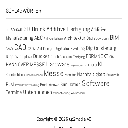
SCHLAGWÖRTER
3D-Druck
Additive Fertigung
Additive
3D-CAD
3D
BIM
AEC
Architektur
Manufacturing
Bau
AM
Bauwesen
Architekten
CAD
Digitalisierung
Digitaler Zwilling
CAD/CAM
Design
CAAD
Drucker
FORMNEXT
Display
Displays
Drucklösungen
Fertigung
GIS
Hardware
KI
HANNOVER MESSE
Ingenieure
INTERGEO
Messe
Nachhaltigkeit
Konstruktion
Monitor
Personalie
Maschinenbau
Software
PLM
Simulation
Produktnews
Produktentwicklung
Unternehmen
Termine
Veranstaltung
Workstation
Copyright © 2026 up2media AG