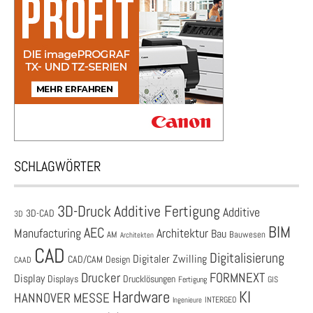
SCHLAGWÖRTER
3D-Druck
Additive Fertigung
Additive
3D-CAD
3D
BIM
AEC
Architektur
Manufacturing
Bau
AM
Bauwesen
Architekten
CAD
Digitalisierung
Digitaler Zwilling
CAD/CAM
Design
CAAD
Drucker
FORMNEXT
Display
Displays
Drucklösungen
Fertigung
GIS
Hardware
KI
HANNOVER MESSE
Ingenieure
INTERGEO