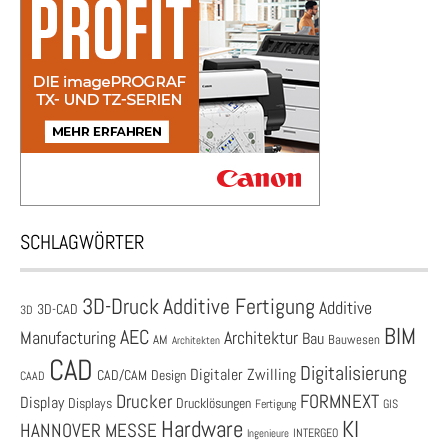
SCHLAGWÖRTER
3D-Druck
Additive Fertigung
Additive
3D-CAD
3D
BIM
AEC
Architektur
Manufacturing
Bau
AM
Bauwesen
Architekten
CAD
Digitalisierung
Digitaler Zwilling
CAD/CAM
Design
CAAD
Drucker
FORMNEXT
Display
Displays
Drucklösungen
Fertigung
GIS
Hardware
KI
HANNOVER MESSE
Ingenieure
INTERGEO