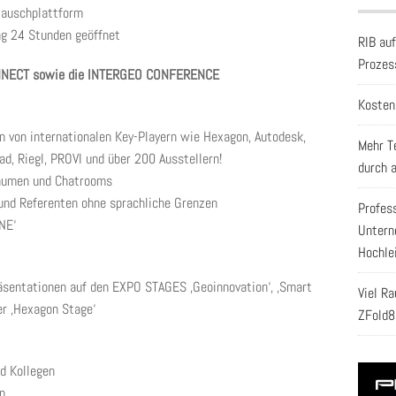
stauschplattform
g 24 Stunden geöffnet
RIB au
Prozes
NNECT sowie die INTERGEO CONFERENCE
Kosten
n von internationalen Key-Playern wie Hexagon, Autodesk,
Mehr T
ad, Riegl, PROVI und über 200 Ausstellern!
durch 
oräumen und Chatrooms
und Referenten ohne sprachliche Grenzen
Profes
NE‘
Untern
Hochle
äsentationen auf den EXPO STAGES ‚Geoinnovation‘, ‚Smart
Viel R
der ‚Hexagon Stage‘
ZFold8
d Kollegen
n