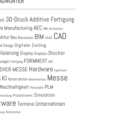
AGWÖRTER
3D-Druck
Additive Fertigung
CAD
AEC
ve Manufacturing
AM
Architekten
CAD
BIM
ektur
Bau
Bauwesen
CAAD
Digitaler Zwilling
M
Design
lisierung
Drucker
Display
Displays
FORMNEXT
sungen
Fertigung
GIS
Hardware
OVER MESSE
Ingenieure
Messe
KI
Konstruktion
O
Maschinenbau
Nachhaltigkeit
PLM
Personalie
Simulation
Produktnews
twicklung
tware
Unternehmen
Termine
tung
Workstation