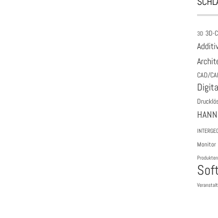
SCHL
3D-
3D
Additi
Archit
CAD/CA
Digita
Drucklö
HANN
INTERGE
Monitor
Produkten
Sof
Veranstal