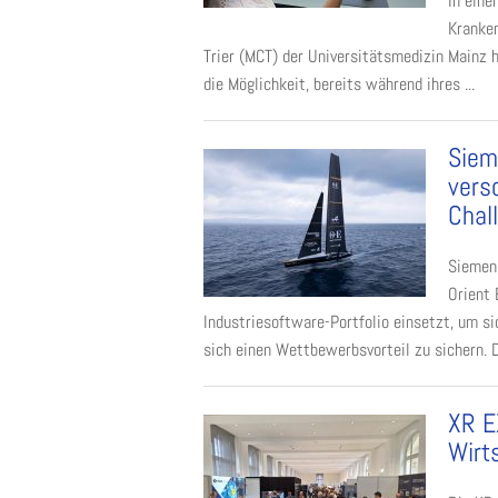
In eine
Kranke
Trier (MCT) der Universitätsmedizin Mainz
die Möglichkeit, bereits während ihres ...
Siem
vers
Chal
Siemens
Orient
Industriesoftware-Portfolio einsetzt, um s
sich einen Wettbewerbsvorteil zu sichern. 
XR E
Wirt