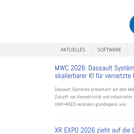
Skip
to
content
AKTUELLES
SOFTWARE
MWC 2026: Dassault Système
skalierbarer KI für vernetzte 
Dassault Systèmes präsentiert auf dem Mob
Zukunft von Konnektivität und industrielle
UNIV+RSES verändern grundlegend, wie ...
XR EXPO 2026 zieht auf die