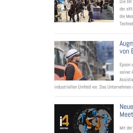
Die XR
der eXt
die Mes
Technol
Augm
von 
Epson s
seiner 
Assista
industriellen Umfeld vor. Das Unternehmen e
Neue 
Meet
Mit de