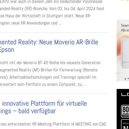
 EXPO war auch in diesem Jahr ein bedeutender Pulsmesser
ended-Reality (XR)-Branche. Vom 03. bis 04. April 2024 fand
se Haus der Wirtschaft in Stuttgart statt. Neue XR-
ogien, neue XR-Anwendungen und ...
ented Reality: Neue Moverio AR-Brille
Epson
tellt mit der Moverio BT-45-Reihe die neueste Generation
Augmented Reality (AR)-Brillen für Fernwartung (Remote
nce), Arbeitsablaufschulungen und Trainings speziell im
rweitert sein Portfolio zu einem Zeitpunkt, zu ...
innovative Plattform für virtuelle
ings – bald verfügbar
r neu entwickelten VR-Meeting Plattform i4 MEETING von CAD