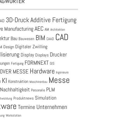
AGWÖRTER
3D-Druck
Additive Fertigung
CAD
AEC
ve Manufacturing
AM
Architekten
CAD
BIM
ektur
Bau
Bauwesen
CAAD
Digitaler Zwilling
M
Design
lisierung
Drucker
Display
Displays
FORMNEXT
sungen
Fertigung
GIS
Hardware
OVER MESSE
Ingenieure
Messe
KI
Konstruktion
O
Maschinenbau
Nachhaltigkeit
PLM
Personalie
Simulation
Produktnews
twicklung
tware
Unternehmen
Termine
tung
Workstation