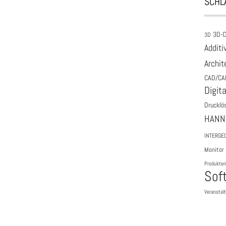
SCHL
3D-
3D
Additi
Archit
CAD/CA
Digita
Drucklö
HANN
INTERGE
Monitor
Produkten
Sof
Veranstal