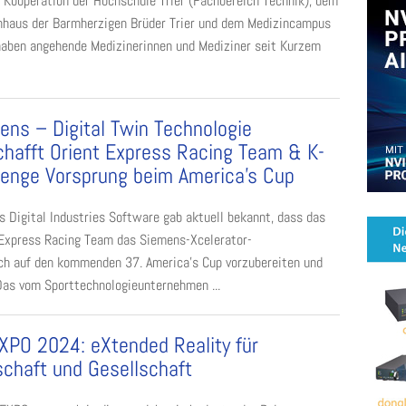
r Kooperation der Hochschule Trier (Fachbereich Technik), dem
nhaus der Barmherzigen Brüder Trier und dem Medizincampus
 haben angehende Medizinerinnen und Mediziner seit Kurzem
ens – Digital Twin Technologie
chafft Orient Express Racing Team & K-
lenge Vorsprung beim America’s Cup
 Digital Industries Software gab aktuell bekannt, dass das
 Express Racing Team das Siemens-Xcelerator-
ich auf den kommenden 37. America’s Cup vorzubereiten und
Das vom Sporttechnologieunternehmen ...
XPO 2024: eXtended Reality für
schaft und Gesellschaft