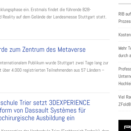
klungsphase ein. Erstmals findet die führende B2B-
RIB au
d Reality auf dem Gelände der Landesmesse Stuttgart statt.
Prozes
Kosten
rde zum Zentrum des Metaverse
Mehr T
durch 
 internationalem Publikum wurde Stuttgart zwei Tage lang zur
Profes
t über 4.000 registrierten Teilnehmenden aus 57 Ländern –
Untern
Hochle
Viel R
schule Trier setzt 3DEXPERIENCE
ZFold8
tform von Dassault Systèmes für
ochirurgische Ausbildung ein