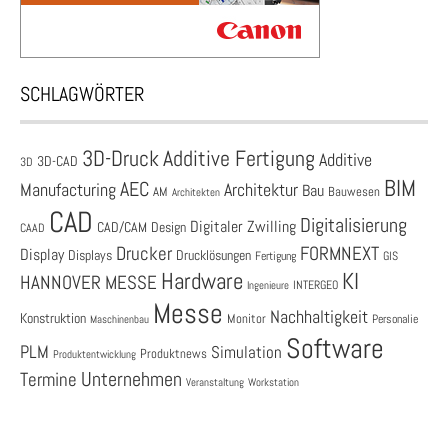
SCHLAGWÖRTER
3D-Druck
Additive Fertigung
Additive
3D-CAD
3D
BIM
AEC
Architektur
Manufacturing
Bau
AM
Bauwesen
Architekten
CAD
Digitalisierung
Digitaler Zwilling
CAD/CAM
Design
CAAD
Drucker
FORMNEXT
Display
Displays
Drucklösungen
Fertigung
GIS
Hardware
KI
HANNOVER MESSE
Ingenieure
INTERGEO
Messe
Nachhaltigkeit
Konstruktion
Monitor
Personalie
Maschinenbau
Software
PLM
Simulation
Produktnews
Produktentwicklung
Unternehmen
Termine
Veranstaltung
Workstation