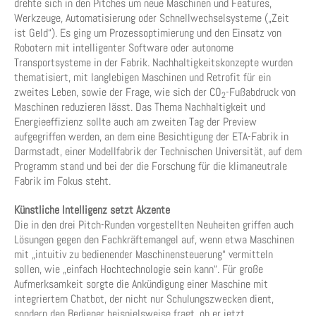
drehte sich in den Pitches um neue Maschinen und Features,
Werkzeuge, Automatisierung oder Schnellwechselsysteme („Zeit
ist Geld“). Es ging um Prozessoptimierung und den Einsatz von
Robotern mit intelligenter Software oder autonome
Transportsysteme in der Fabrik. Nachhaltigkeitskonzepte wurden
thematisiert, mit langlebigen Maschinen und Retrofit für ein
zweites Leben, sowie der Frage, wie sich der CO
-Fußabdruck von
2
Maschinen reduzieren lässt. Das Thema Nachhaltigkeit und
Energieeffizienz sollte auch am zweiten Tag der Preview
aufgegriffen werden, an dem eine Besichtigung der ETA-Fabrik in
Darmstadt, einer Modellfabrik der Technischen Universität, auf dem
Programm stand und bei der die Forschung für die klimaneutrale
Fabrik im Fokus steht.
Künstliche Intelligenz setzt Akzente
Die in den drei Pitch-Runden vorgestellten Neuheiten griffen auch
Lösungen gegen den Fachkräftemangel auf, wenn etwa Maschinen
mit „intuitiv zu bedienender Maschinensteuerung“ vermitteln
sollen, wie „einfach Hochtechnologie sein kann“. Für große
Aufmerksamkeit sorgte die Ankündigung einer Maschine mit
integriertem Chatbot, der nicht nur Schulungszwecken dient,
sondern den Bediener beispielsweise fragt, ob er jetzt