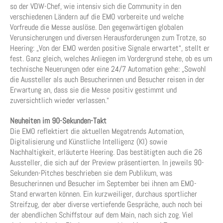
so der VDW-Chef, wie intensiv sich die Community in den
verschiedenen Ländern auf die EMO vorbereite und welche
Vorfreude die Messe auslöse. Den gegenwärtigen globalen
Verunsicherungen und diversen Herausforderungen zum Trotze, so
Heering: „Von der EMO werden positive Signale erwartet“, stellt er
fest. Ganz gleich, welches Anliegen im Vordergrund stehe, ob es um
technische Neuerungen oder eine 24/7 Automation gehe: „Sowohl
die Aussteller als auch Besucherinnen und Besucher reisen in der
Erwartung an, dass sie die Messe positiv gestimmt und
zuversichtlich wieder verlassen.“
Neuheiten im 90-Sekunden-Takt
Die EMO reflektiert die aktuellen Megatrends Automation,
Digitalisierung und Künstliche Intelligenz (KI) sowie
Nachhaltigkeit, erläuterte Heering. Das bestätigten auch die 26
Aussteller, die sich auf der Preview präsentierten. In jeweils 90-
Sekunden-Pitches beschrieben sie dem Publikum, was
Besucherinnen und Besucher im September bei ihnen am EMO-
Stand erwarten können. Ein kurzweiliger, durchaus sportlicher
Streifzug, der aber diverse vertiefende Gespräche, auch noch bei
der abendlichen Schiffstour auf dem Main, nach sich zog. Viel