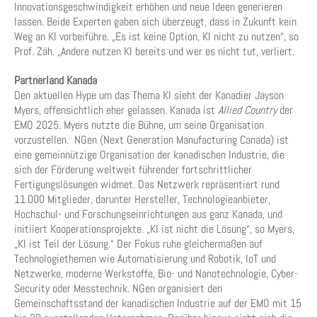
Innovationsgeschwindigkeit erhöhen und neue Ideen generieren
lassen. Beide Experten gaben sich überzeugt, dass in Zukunft kein
Weg an KI vorbeiführe. „Es ist keine Option, KI nicht zu nutzen“, so
Prof. Zäh. „Andere nutzen KI bereits und wer es nicht tut, verliert.
Partnerland Kanada
Den aktuellen Hype um das Thema KI sieht der Kanadier Jayson
Myers, offensichtlich eher gelassen. Kanada ist
Allied Country
der
EMO 2025. Myers nutzte die Bühne, um seine Organisation
vorzustellen. NGen (Next Generation Manufacturing Canada) ist
eine gemeinnützige Organisation der kanadischen Industrie, die
sich der Förderung weltweit führender fortschrittlicher
Fertigungslösungen widmet. Das Netzwerk repräsentiert rund
11.000 Mitglieder, darunter Hersteller, Technologieanbieter,
Hochschul- und Forschungseinrichtungen aus ganz Kanada, und
initiiert Kooperationsprojekte. „KI ist nicht die Lösung“, so Myers,
„KI ist Teil der Lösung.“ Der Fokus ruhe gleichermaßen auf
Technologiethemen wie Automatisierung und Robotik, IoT und
Netzwerke, moderne Werkstoffe, Bio- und Nanotechnologie, Cyber-
Security oder Messtechnik. NGen organisiert den
Gemeinschaftsstand der kanadischen Industrie auf der EMO mit 15