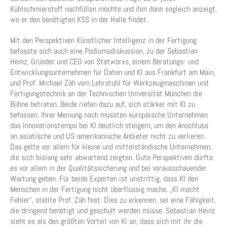
Kühlschmierstoff nachfüllen möchte und ihm dann sogleich anzeigt,
wo er den benötigten KSS in der Halle findet.
Mit den Perspektiven Künstlicher Intelligenz in der Fertigung
befasste sich auch eine Podiumsdiskussion, zu der Sebastian
Heinz, Gründer und CEO von Statworxs, einem Beratungs- und
Entwicklungsunternehmen für Daten und KI aus Frankfurt am Main,
und Prof. Michael Zäh vom Lehrstuhl für Werkzeugmaschinen und
Fertigungstechnik an der Technischen Universität München die
Bühne betraten. Beide riefen dazu auf, sich stärker mit KI zu
befassen. Ihrer Meinung nach müssten europäische Unternehmen
das Innovationstempo bei KI deutlich steigern, um den Anschluss
an asiatische und US-amerikanische Anbieter nicht zu verlieren.
Das gelte vor allem für kleine und mittelständische Unternehmen,
die sich bislang sehr abwartend zeigten. Gute Perspektiven dürfte
es vor allem in der Qualitätssicherung und bei vorausschauender
Wartung geben. Für beide Experten ist unstrittig, dass KI den
Menschen in der Fertigung nicht überflüssig mache. „KI macht
Fehler“, stellte Prof. Zäh fest. Dies zu erkennen, sei eine Fähigkeit,
die dringend benötigt und geschult werden müsse. Sebastian Heinz
sieht es als den größten Vorteil von KI an, dass sich mit ihr die