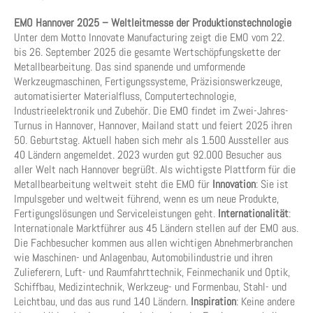
EMO Hannover 2025 – Weltleitmesse der Produktionstechnologie
Unter dem Motto Innovate Manufacturing zeigt die EMO vom 22.
bis 26. September 2025 die gesamte Wertschöpfungskette der
Metallbearbeitung. Das sind spanende und umformende
Werkzeugmaschinen, Fertigungssysteme, Präzisionswerkzeuge,
automatisierter Materialfluss, Computertechnologie,
Industrieelektronik und Zubehör. Die EMO findet im Zwei-Jahres-
Turnus in Hannover, Hannover, Mailand statt und feiert 2025 ihren
50. Geburtstag. Aktuell haben sich mehr als 1.500 Aussteller aus
40 Ländern angemeldet. 2023 wurden gut 92.000 Besucher aus
aller Welt nach Hannover begrüßt. Als wichtigste Plattform für die
Metallbearbeitung weltweit steht die EMO für
Innovation
: Sie ist
Impulsgeber und weltweit führend, wenn es um neue Produkte,
Fertigungslösungen und Serviceleistungen geht.
Internationalität
:
Internationale Marktführer aus 45 Ländern stellen auf der EMO aus.
Die Fachbesucher kommen aus allen wichtigen Abnehmerbranchen
wie Maschinen- und Anlagenbau, Automobilindustrie und ihren
Zulieferern, Luft- und Raumfahrttechnik, Feinmechanik und Optik,
Schiffbau, Medizintechnik, Werkzeug- und Formenbau, Stahl- und
Leichtbau, und das aus rund 140 Ländern.
Inspiration
: Keine andere