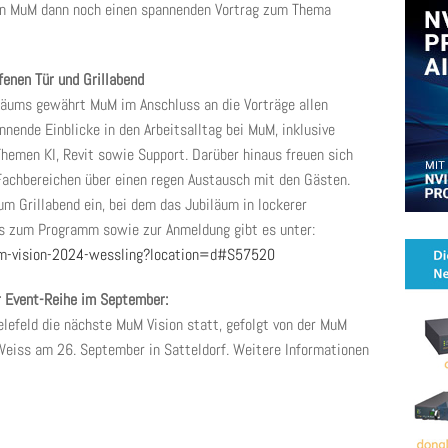
von MuM dann noch einen spannenden Vortrag zum Thema
fenen Tür und Grillabend
läums gewährt MuM im Anschluss an die Vorträge allen
nnende Einblicke in den Arbeitsalltag bei MuM, inklusive
emen KI, Revit sowie Support. Darüber hinaus freuen sich
 Fachbereichen über einen regen Austausch mit den Gästen.
 Grillabend ein, bei dem das Jubiläum in lockerer
ls zum Programm sowie zur Anmeldung gibt es unter:
-vision-2024-wessling?location=d#S57520
 Event-Reihe im September:
lefeld die nächste MuM Vision statt, gefolgt von der MuM
Weiss am 26. September in Satteldorf. Weitere Informationen