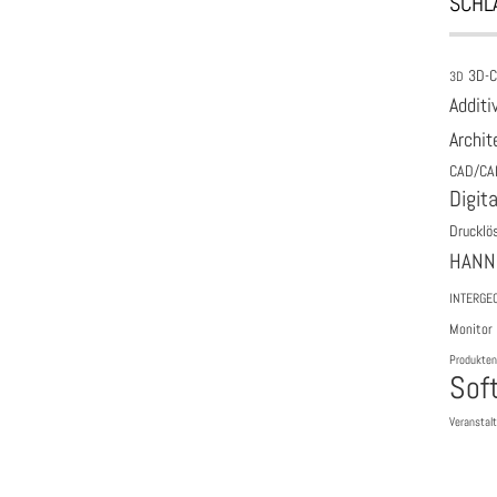
SCHL
3D-
3D
Additi
Archit
CAD/CA
Digita
Drucklö
HANN
INTERGE
Monitor
Produkten
Sof
Veranstal