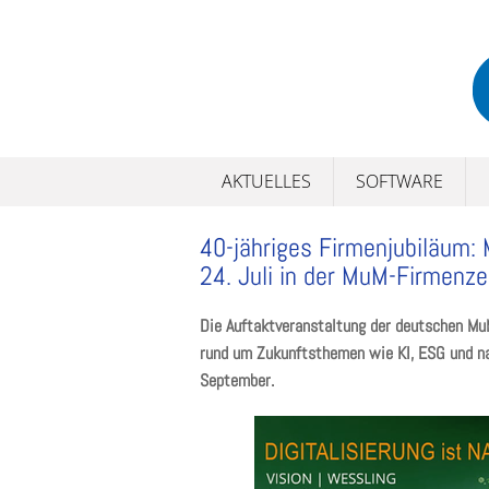
Skip
to
content
AKTUELLES
SOFTWARE
40-jähriges Firmenjubiläum: 
24. Juli in der MuM-Firmenze
Die Auftaktveranstaltung der deutschen M
rund um Zukunftsthemen wie KI, ESG und na
September.