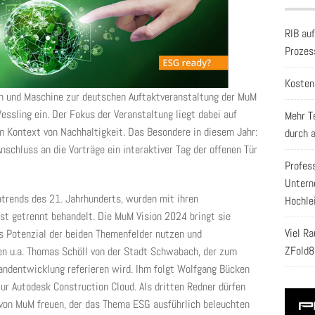
RIB au
Prozes
Kosten
ch und Maschine zur deutschen Auftaktveranstaltung der MuM
ssling ein. Der Fokus der Veranstaltung liegt dabei auf
Mehr T
m Kontext von Nachhaltigkeit. Das Besondere in diesem Jahr:
durch 
schluss an die Vorträge ein interaktiver Tag der offenen Tür
Profes
Untern
atrends des 21. Jahrhunderts, wurden mit ihren
Hochle
t getrennt behandelt. Die MuM Vision 2024 bringt sie
Viel R
s Potenzial der beiden Themenfelder nutzen und
ZFold8
n u.a. Thomas Schöll von der Stadt Schwabach, der zum
tandentwicklung referieren wird. Ihm folgt Wolfgang Bücken
r Autodesk Construction Cloud. Als dritten Redner dürfen
 von MuM freuen, der das Thema ESG ausführlich beleuchten