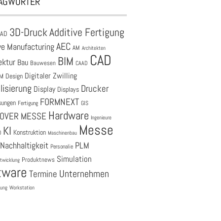
AGWÖRTER
3D-Druck
Additive Fertigung
CAD
AEC
ve Manufacturing
AM
Architekten
CAD
BIM
ektur
Bau
Bauwesen
CAAD
Digitaler Zwilling
M
Design
lisierung
Drucker
Display
Displays
FORMNEXT
sungen
Fertigung
GIS
Hardware
OVER MESSE
Ingenieure
Messe
KI
Konstruktion
O
Maschinenbau
Nachhaltigkeit
PLM
Personalie
Simulation
Produktnews
twicklung
tware
Unternehmen
Termine
tung
Workstation