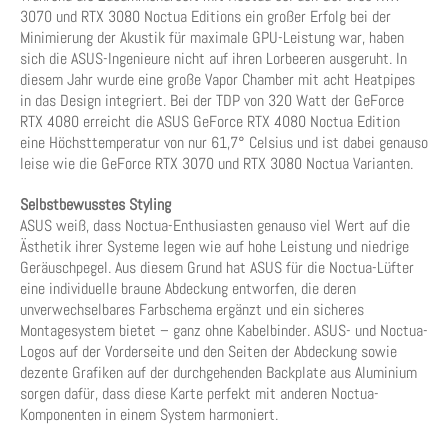
3070 und RTX 3080 Noctua Editions ein großer Erfolg bei der
Minimierung der Akustik für maximale GPU-Leistung war, haben
sich die ASUS-Ingenieure nicht auf ihren Lorbeeren ausgeruht. In
diesem Jahr wurde eine große Vapor Chamber mit acht Heatpipes
in das Design integriert. Bei der TDP von 320 Watt der GeForce
RTX 4080 erreicht die ASUS GeForce RTX 4080 Noctua Edition
eine Höchsttemperatur von nur 61,7° Celsius und ist dabei genauso
leise wie die GeForce RTX 3070 und RTX 3080 Noctua Varianten.
Selbstbewusstes Styling
ASUS weiß, dass Noctua-Enthusiasten genauso viel Wert auf die
Ästhetik ihrer Systeme legen wie auf hohe Leistung und niedrige
Geräuschpegel. Aus diesem Grund hat ASUS für die Noctua-Lüfter
eine individuelle braune Abdeckung entworfen, die deren
unverwechselbares Farbschema ergänzt und ein sicheres
Montagesystem bietet – ganz ohne Kabelbinder. ASUS- und Noctua-
Logos auf der Vorderseite und den Seiten der Abdeckung sowie
dezente Grafiken auf der durchgehenden Backplate aus Aluminium
sorgen dafür, dass diese Karte perfekt mit anderen Noctua-
Komponenten in einem System harmoniert.