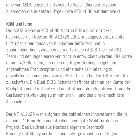
eine von ASUS speziell entwickelte Vapor Chamber ergeben
zusammen die leiseste luftgekühlte RTX 4080 auf dem Markt.
Kühl und leise
Die ASUS GeForce RTX 4080 Noctua Edition ist mit zwei
hochmodernen Noctua NF-A12x25 Lüftern ausgestattet, die die
Luft über einen massiven Kühlkörper befördern und in
Zusammenarbeit zwischen dem erfahrenen ASUS Thermal R&D
Team und den Ingenieuren von Noctua entwickelt wurden. Die Karte
nimmt 4,3 Slots ein, um einen niedrigen Geräuschpegel, ein
angenehmes Frequenzprofil und eine hohe Kühlleistung zu
gewährleisten und gleichzeitig Platz für die beiden 120-mm-Lüfter
zu schaffen. Ein Dual-BIOS-Schalter befindet sich an der Kante der
Backplate und der Quiet-Modus ist standardmäßig aktiviert, um die
Geräuschentwicklung zu minimieren – und das direkt nach dem
Auspacken.
Der NF-A12x25 war aufgrund der zahlreichen Innovationen, die in
seinem 120-mm-Rahmen stecken, eine gute Wahl für dieses
Projekt. Das Laufrad aus Noctuas eigenem Sterrox®
Flüssigkristallpolymer hat einen außergewöhnlich niedrigen