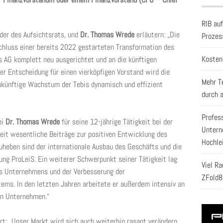
RIB au
nder des Aufsichtsrats, und
Dr. Thomas Wrede
erläutern: „Die
Prozes
chluss einer bereits 2022 gestarteten Transformation des
Kosten
is AG komplett neu ausgerichtet und an die künftigen
r Entscheidung für einen vierköpfigen Vorstand wird die
Mehr T
zukünftige Wachstum der Tebis dynamisch und effizient
durch 
Profes
ei
Dr. Thomas Wrede
für seine 12-jährige Tätigkeit bei der
Untern
Zeit wesentliche Beiträge zur positiven Entwicklung des
Hochle
heben sind der internationale Ausbau des Geschäfts und die
ng ProLeiS. Ein weiterer Schwerpunkt seiner Tätigkeit lag
Viel R
es Unternehmens und der Verbesserung der
ZFold8
ms. In den letzten Jahren arbeitete er außerdem intensiv an
en Unternehmen.“
rt: „Unser Markt wird sich auch weiterhin rasant verändern