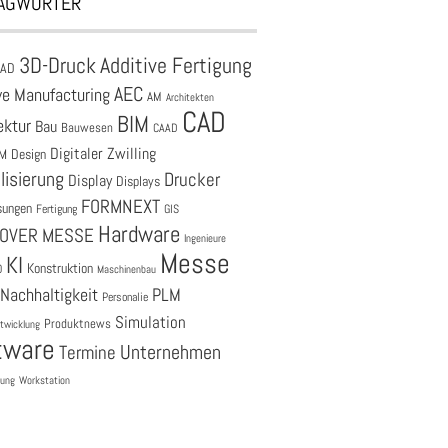
AGWÖRTER
3D-Druck
Additive Fertigung
CAD
AEC
ve Manufacturing
AM
Architekten
CAD
BIM
ektur
Bau
Bauwesen
CAAD
Digitaler Zwilling
M
Design
lisierung
Drucker
Display
Displays
FORMNEXT
sungen
Fertigung
GIS
Hardware
OVER MESSE
Ingenieure
Messe
KI
Konstruktion
O
Maschinenbau
Nachhaltigkeit
PLM
Personalie
Simulation
Produktnews
twicklung
tware
Unternehmen
Termine
tung
Workstation