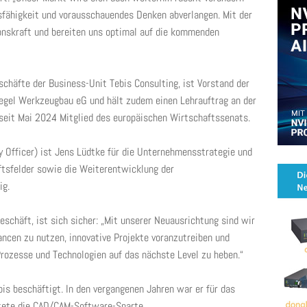
sfähigkeit und vorausschauendes Denken abverlangen. Mit der
onskraft und bereiten uns optimal auf die kommenden
chäfte der Business-Unit Tebis Consulting, ist Vorstand der
egel Werkzeugbau eG und hält zudem einen Lehrauftrag an der
seit Mai 2024 Mitglied des europäischen Wirtschaftssenats.
y Officer) ist Jens Lüdtke für die Unternehmensstrategie und
tsfelder sowie die Weiterentwicklung der
ig.
Geschäft, ist sich sicher: „Mit unserer Neuausrichtung sind wir
ncen zu nutzen, innovative Projekte voranzutreiben und
Prozesse und Technologien auf das nächste Level zu heben.“
bis beschäftigt. In den vergangenen Jahren war er für das
tete die CAD/CAM-Software-Sparte.