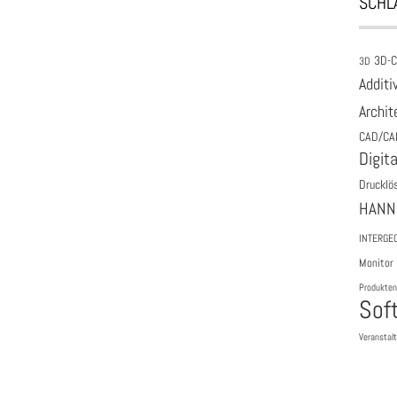
SCHL
3D-
3D
Additi
Archit
CAD/CA
Digita
Drucklö
HANN
INTERGE
Monitor
Produkten
Sof
Veranstal