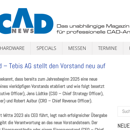
HARDWARE
SPECIALS
MESSEN
TERMINE
 – Tebis AG stellt den Vorstand neu auf
ekannt, dass bereits zum Jahresbeginn 2025 eine neue
ines vierköpfigen Vorstands etabliert und wie folgt besetzt
tive Officer), Jens Lüdtke (CSO – Chief Strategy Officer),
er) und Robert Aulbur (CRO – Chief Revenue Officer).
Suchen
 Mitte 2023 als CEO führt, legt nach erfolgreicher Übergabe
nach:
gibt die Verantwortung an das neue Vorstandsteam. Der
NEUE
r Finanzvorständin oder einem Finanzvorstand (CFO – Chief