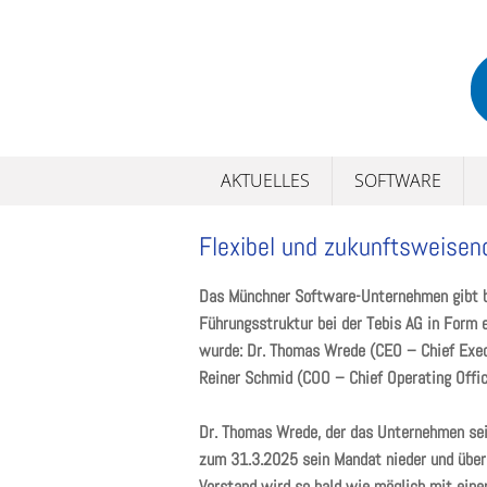
Skip
to
content
AKTUELLES
SOFTWARE
Flexibel und zukunftsweisend
Das Münchner Software-Unternehmen gibt b
Führungsstruktur bei der Tebis AG in Form e
wurde: Dr. Thomas Wrede (CEO – Chief Execu
Reiner Schmid (COO – Chief Operating Offic
Dr. Thomas Wrede, der das Unternehmen seit
zum 31.3.2025 sein Mandat nieder und über
Vorstand wird so bald wie möglich mit eine