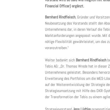
Financial Officer) ergänzt.
Bernhard Rindfleisch
, Gründer und Vorsitze
Neubesetzung des Vorstands stellt den Abs
Unternehmens dar, in deren Verlauf die Teb
Marktanforderungen angepasst wurde. Mit de
nötige Flexibilität gewährleistet, um das 
voranzutreiben.“
Weiter bedankt sich
Bernhard Rindfleisch
b
Tebis AG: „Dr. Thomas Wrede hat in dieser 
Unternehmens geleistet. Besonders hervorzu
Erweiterung des Portfolios um die MES-Lösu
auf der Weiterentwicklung der Strategie d
Strategieumsetzung mit Hilfe des OKR-Syste
der Transformation der Tebis zu einem agil
Strategievorstand
Jens Lüdtke
prognostizie