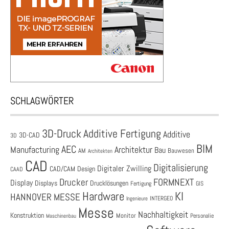
SCHLAGWÖRTER
3D-Druck
Additive Fertigung
Additive
3D-CAD
3D
BIM
AEC
Architektur
Manufacturing
Bau
AM
Bauwesen
Architekten
CAD
Digitalisierung
Digitaler Zwilling
CAD/CAM
Design
CAAD
Drucker
FORMNEXT
Display
Displays
Drucklösungen
Fertigung
GIS
Hardware
KI
HANNOVER MESSE
Ingenieure
INTERGEO
Messe
Nachhaltigkeit
Konstruktion
Monitor
Personalie
Maschinenbau