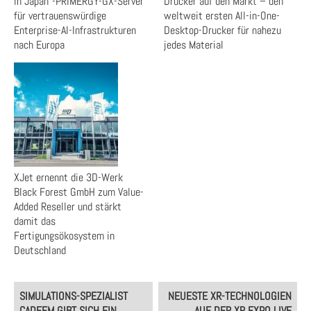
in Japan“-PRIMERGY-GX-Server
Drucker auf den Markt – den
für vertrauenswürdige
weltweit ersten All-in-One-
Enterprise-AI-Infrastrukturen
Desktop-Drucker für nahezu
nach Europa
jedes Material
XJet ernennt die 3D-Werk
Black Forest GmbH zum Value-
Added Reseller und stärkt
damit das
Fertigungsökosystem in
Deutschland
Post
SIMULATIONS-SPEZIALIST
NEUESTE XR-TECHNOLOGIEN
navigation
CADFEM GIBT SICH EIN
AUF DER XR EXPO LIVE