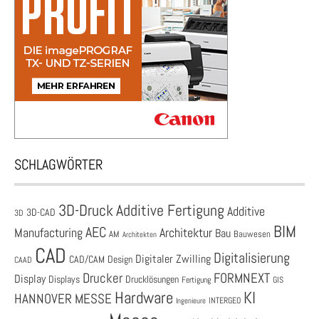
SCHLAGWÖRTER
3D-Druck
Additive Fertigung
Additive
3D-CAD
3D
BIM
AEC
Architektur
Manufacturing
Bau
AM
Bauwesen
Architekten
CAD
Digitalisierung
Digitaler Zwilling
CAD/CAM
Design
CAAD
Drucker
FORMNEXT
Display
Displays
Drucklösungen
Fertigung
GIS
Hardware
KI
HANNOVER MESSE
Ingenieure
INTERGEO