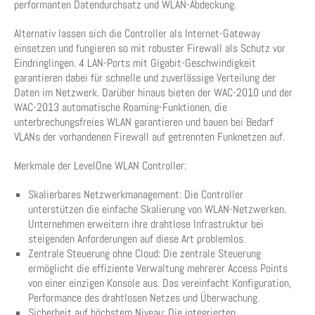
performanten Datendurchsatz und WLAN-Abdeckung.
Alternativ lassen sich die Controller als Internet-Gateway
einsetzen und fungieren so mit robuster Firewall als Schutz vor
Eindringlingen. 4 LAN-Ports mit Gigabit-Geschwindigkeit
garantieren dabei für schnelle und zuverlässige Verteilung der
Daten im Netzwerk. Darüber hinaus bieten der WAC-2010 und der
WAC-2013 automatische Roaming-Funktionen, die
unterbrechungsfreies WLAN garantieren und bauen bei Bedarf
VLANs der vorhandenen Firewall auf getrennten Funknetzen auf.
Merkmale der LevelOne WLAN Controller:
Skalierbares Netzwerkmanagement: Die Controller
unterstützen die einfache Skalierung von WLAN-Netzwerken.
Unternehmen erweitern ihre drahtlose Infrastruktur bei
steigenden Anforderungen auf diese Art problemlos.
Zentrale Steuerung ohne Cloud: Die zentrale Steuerung
ermöglicht die effiziente Verwaltung mehrerer Access Points
von einer einzigen Konsole aus. Das vereinfacht Konfiguration,
Performance des drahtlosen Netzes und Überwachung.
Sicherheit auf höchstem Niveau: Die integrierten