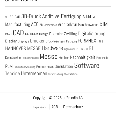
3D-Druck
Additive Fertigung
Additive
3D-CAD
3D
BIM
AEC
Architektur
Manufacturing
Bau
AM
Bauwesen
Architekten
CAD
Digitalisierung
Digitaler Zwilling
CAD/CAM
Design
CAAD
Drucker
FORMNEXT
Display
Displays
Drucklösungen
Fertigung
GIS
Hardware
KI
HANNOVER MESSE
Ingenieure
INTERGEO
Messe
Nachhaltigkeit
Konstruktion
Monitor
Personalie
Maschinenbau
Software
PLM
Simulation
Produktnews
Produktentwicklung
Unternehmen
Termine
Veranstaltung
Workstation
Copyright © 2026 up2media AG
AGB
Datenschutz
Impressum